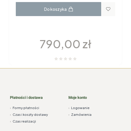
Do koszyka
GARNITUR DO KAWY dla 6 osób 22
elementy H115 YVONNE Chodzież
Cena
790,00 zł
Płatności i dostawa
Moje konto
›
Formy płatności
›
Logowanie
›
Czas i koszty dostawy
›
Zamówienia
›
Czas realizacji