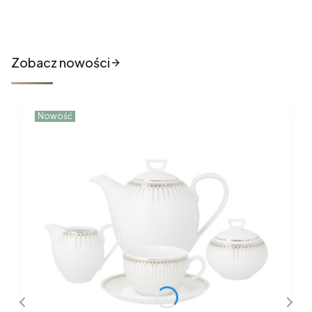
Nowości które właśnie trafiły
do sklepu
Zobacz nowości
Nowość