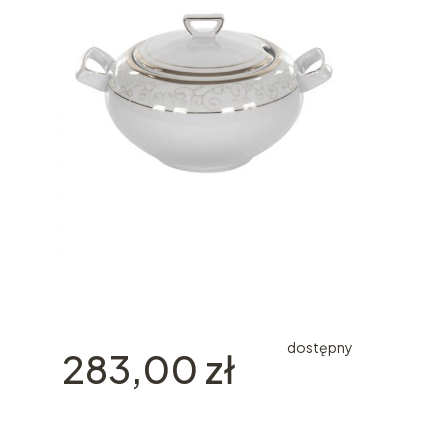
dostępny
Cena
283,00 zł