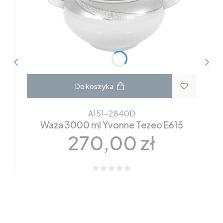
Do koszyka
A151-2840D
Waza 3000 ml Yvonne Tezeo E615
Cena
270,00 zł