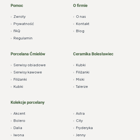
Pomoc
O firmie
›
Zwroty
›
O nas
›
Prywatność
›
Kontakt
›
FAQ
›
Blog
›
Regulamin
Porcelana Ćmielów
Ceramika Bolesławiec
›
Serwisy obiadowe
›
Kubki
›
Serwisy kawowe
›
Filiżanki
›
Filiżanki
›
Miski
›
Kubki
›
Talerze
Kolekcje porcelany
›
Akcent
›
Astra
›
Bolero
›
City
›
Dalia
›
Fryderyka
›
Iwona
›
Jenny