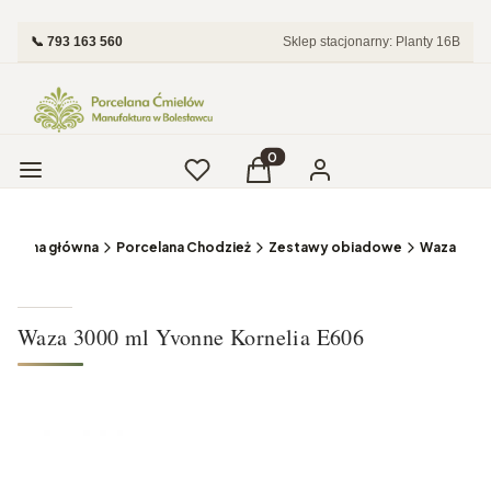
📞 793 163 560
Sklep stacjonarny: Planty 16B
Menu
Ulubione
Produkty w koszyku: 0. Zobac
Koszyk
Zaloguj się
Strona główna
Porcelana Chodzież
Zestawy obiadowe
Waza
Waza 3000 ml Yvonne Kornelia E606