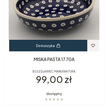
Do koszyka
MISKA PASTA 17 70A
BOLESŁAWIEC MANUFAKTURA
Cena
99,00 zł
dostępny