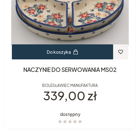
Do koszyka
NACZYNIE DO SERWOWANIA MS02
BOLESŁAWIEC MANUFAKTURA
Cena
339,00 zł
dostępny