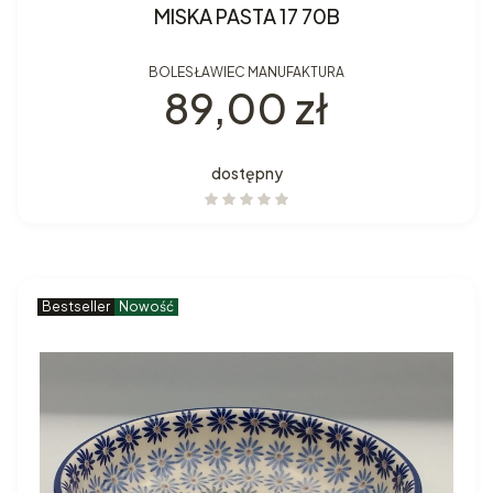
MISKA PASTA 17 70B
BOLESŁAWIEC MANUFAKTURA
Cena
89,00 zł
dostępny
Bestseller
Nowość