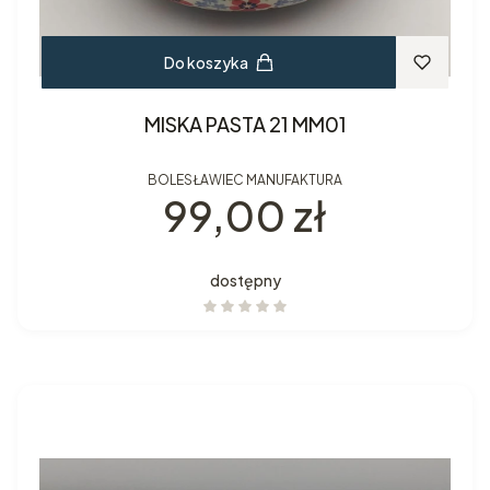
Do koszyka
MISKA PASTA 21 MM01
BOLESŁAWIEC MANUFAKTURA
Cena
99,00 zł
dostępny