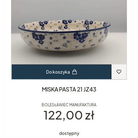
Do koszyka
MISKA PASTA 21 JZ43
BOLESŁAWIEC MANUFAKTURA
Cena
122,00 zł
dostępny