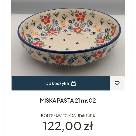
Do koszyka
MISKA PASTA 21 ms02
BOLESŁAWIEC MANUFAKTURA
Cena
122,00 zł