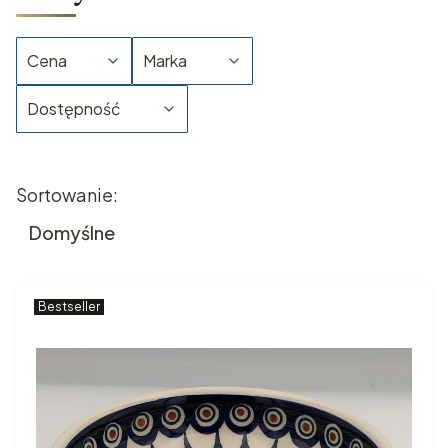
Cena
Marka
Dostępność
Koniec filtrów
Lista produktów
Sortowanie:
Domyślne
Bestseller