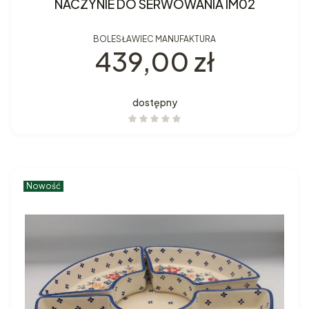
NACZYNIE DO SERWOWANIA IM02
BOLESŁAWIEC MANUFAKTURA
Cena
439,00 zł
dostępny
Nowość