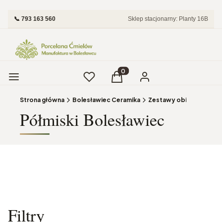
📞 793 163 560
Sklep stacjonarny: Planty 16B
Menu
Ulubione
Produkty w koszyku: 0. Zobac
Koszyk
Zaloguj się
Strona główna
Bolesławiec Ceramika
Półmiski Bolesławiec
Filtry