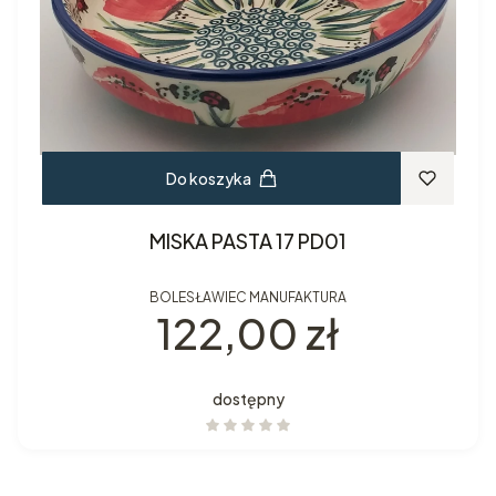
Do koszyka
MISKA PASTA 17 PD01
BOLESŁAWIEC MANUFAKTURA
Cena
122,00 zł
dostępny