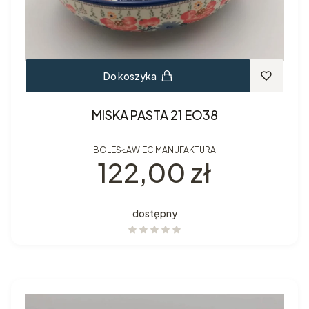
Do koszyka
MISKA PASTA 21 EO38
BOLESŁAWIEC MANUFAKTURA
Cena
122,00 zł
dostępny