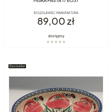
MISKA PASTA 17 EO37
BOLESŁAWIEC MANUFAKTURA
Cena
89,00 zł
dostępny
Bestseller