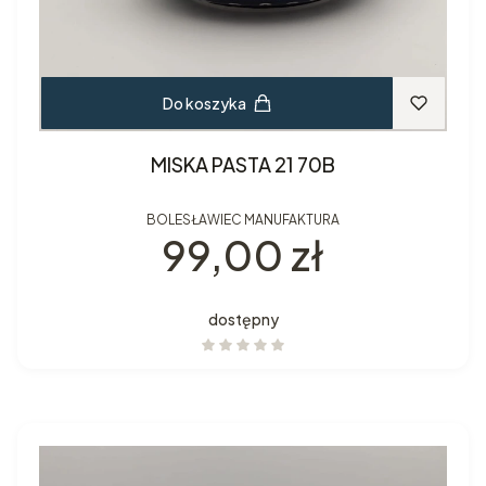
Do koszyka
MISKA PASTA 21 70B
BOLESŁAWIEC MANUFAKTURA
Cena
99,00 zł
dostępny