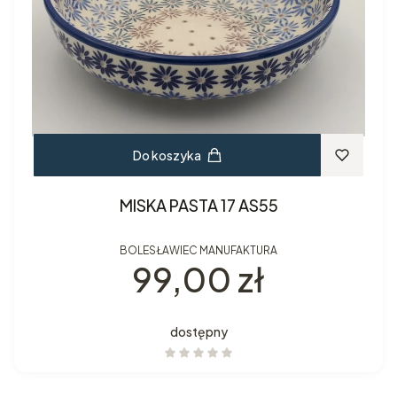
Do koszyka
MISKA PASTA 17 AS55
BOLESŁAWIEC MANUFAKTURA
Cena
99,00 zł
dostępny