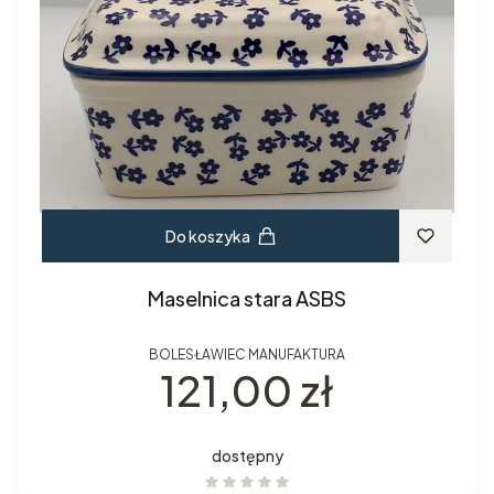
Do koszyka
Maselnica stara ASBS
BOLESŁAWIEC MANUFAKTURA
Cena
121,00 zł
dostępny