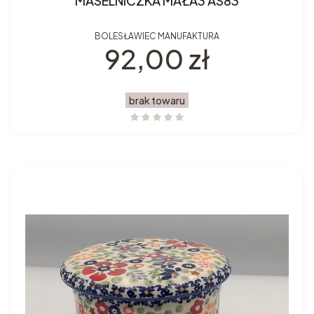
MASELNICZKA MAŁA3 AS83
BOLESŁAWIEC MANUFAKTURA
Cena
92,00 zł
brak towaru