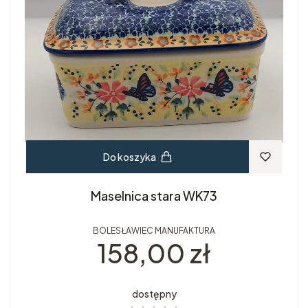
Do koszyka
Maselnica stara WK73
BOLESŁAWIEC MANUFAKTURA
Cena
158,00 zł
dostępny