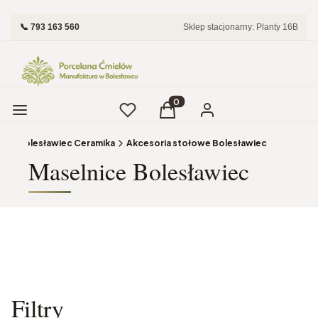
📞 793 163 560
Sklep stacjonarny: Planty 16B
Menu
Ulubione
Produkty w koszyku: 0. Zobac
Koszyk
Zaloguj się
na
Bolesławiec Ceramika
Akcesoria stołowe Bolesławiec
Maselnice Bolesławiec
Filtry