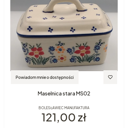
Powiadom mnie o dostępności
Maselnica stara MS02
BOLESŁAWIEC MANUFAKTURA
Cena
121,00 zł