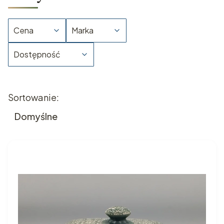
Cena
Marka
Dostępność
Koniec filtrów
Lista produktów
Sortowanie:
Domyślne