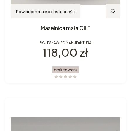
Powiadom mnie o dostępności
Maselnica mała GILE
BOLESŁAWIEC MANUFAKTURA
Cena
118,00 zł
brak towaru