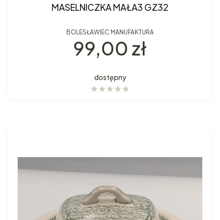
MASELNICZKA MAŁA3 GZ32
BOLESŁAWIEC MANUFAKTURA
Cena
99,00 zł
dostępny