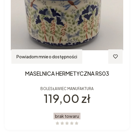
Powiadom mnie o dostępności
MASELNICA HERMETYCZNA RS03
BOLESŁAWIEC MANUFAKTURA
Cena
119,00 zł
brak towaru