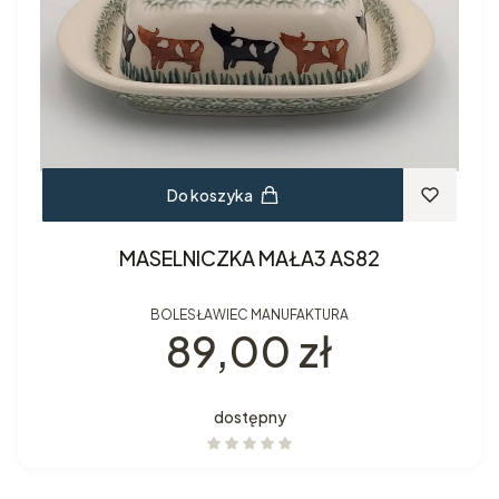
Do koszyka
MASELNICZKA MAŁA3 AS82
BOLESŁAWIEC MANUFAKTURA
Cena
89,00 zł
dostępny