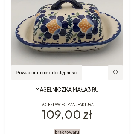
Powiadom mnie o dostępności
MASELNICZKA MAŁA3 RU
BOLESŁAWIEC MANUFAKTURA
Cena
109,00 zł
brak towaru