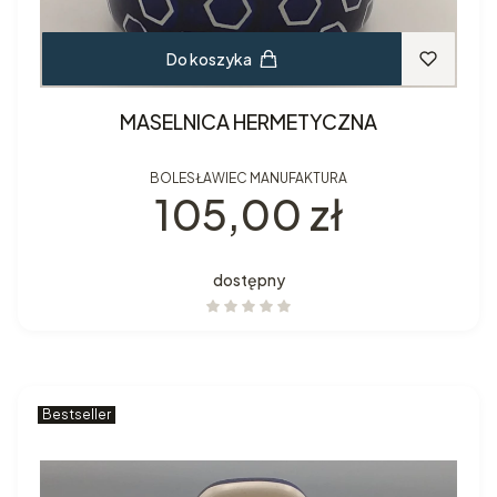
Do koszyka
MASELNICA HERMETYCZNA
BOLESŁAWIEC MANUFAKTURA
Cena
105,00 zł
dostępny
Bestseller