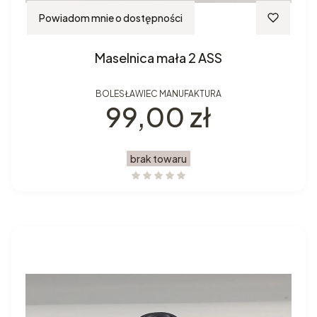
Powiadom mnie o dostępności
Maselnica mała 2 ASS
BOLESŁAWIEC MANUFAKTURA
Cena
99,00 zł
brak towaru