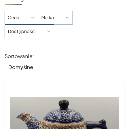
Cena
Marka
Dostępność
Koniec filtrów
Lista produktów
Sortowanie:
Domyślne