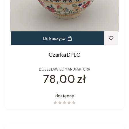
Do koszyka
Czarka DPLC
BOLESŁAWIEC MANUFAKTURA
Cena
78,00 zł
dostępny