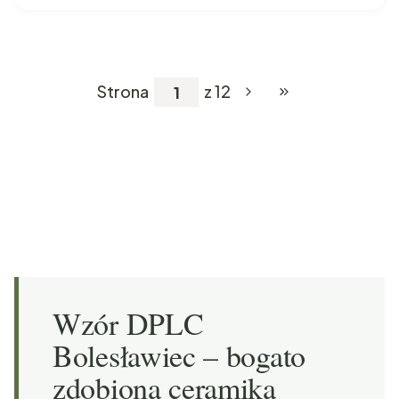
Strona
z 12
Przejdź do ostatnie
Wzór DPLC
Bolesławiec – bogato
zdobiona ceramika