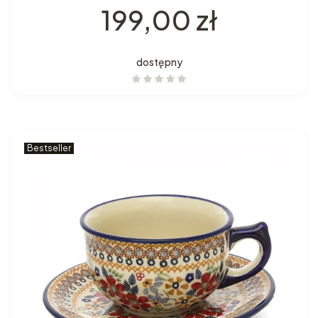
Cena
199,00 zł
dostępny
Bestseller