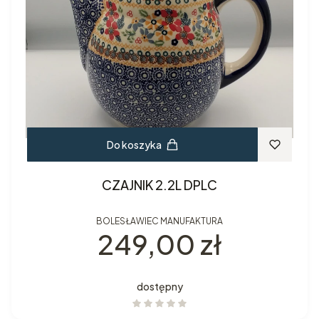
Do koszyka
CZAJNIK 2.2L DPLC
BOLESŁAWIEC MANUFAKTURA
Cena
249,00 zł
dostępny