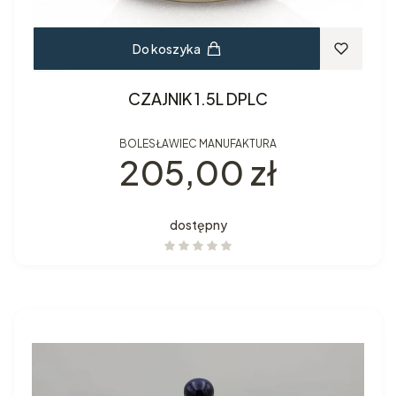
Do koszyka
CZAJNIK 1.5L DPLC
BOLESŁAWIEC MANUFAKTURA
Cena
205,00 zł
dostępny