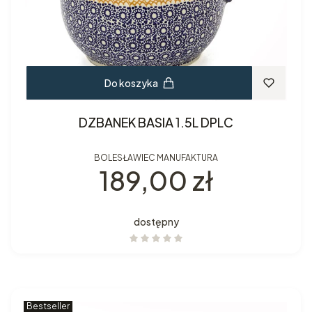
Do koszyka
DZBANEK BASIA 1.5L DPLC
BOLESŁAWIEC MANUFAKTURA
Cena
189,00 zł
dostępny
Bestseller