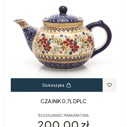
Do koszyka
CZAJNIK 0,7L DPLC
BOLESŁAWIEC MANUFAKTURA
Cena
200,00 zł