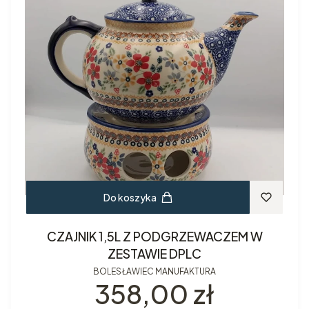
Do koszyka
CZAJNIK 1,5L Z PODGRZEWACZEM W
ZESTAWIE DPLC
BOLESŁAWIEC MANUFAKTURA
Cena
358,00 zł