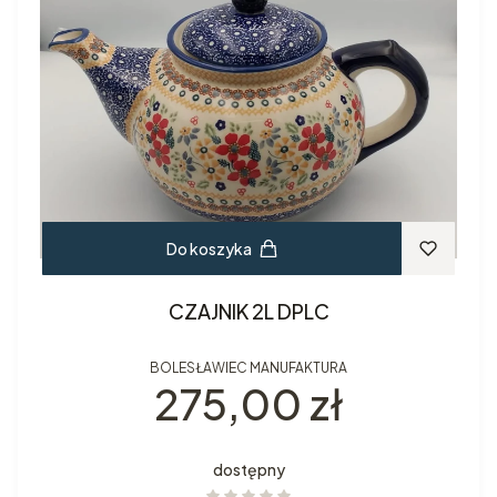
Do koszyka
CZAJNIK 2L DPLC
BOLESŁAWIEC MANUFAKTURA
Cena
275,00 zł
dostępny