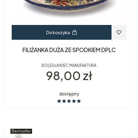
Do koszyka
FILIŻANKA DUŻA ZE SPODKIEM DPLC
BOLESŁAWIEC MANUFAKTURA
Cena
98,00 zł
dostępny
Bestseller