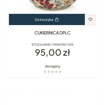
Do koszyka
CUKIERNICA DPLC
BOLESŁAWIEC MANUFAKTURA
Cena
95,00 zł
dostępny