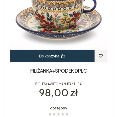
Do koszyka
FILIŻANKA+SPODEK DPLC
BOLESŁAWIEC MANUFAKTURA
Cena
98,00 zł
dostępny