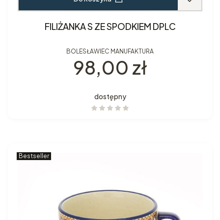
FILIŻANKA S ZE SPODKIEM DPLC
BOLESŁAWIEC MANUFAKTURA
Cena
98,00 zł
dostępny
Bestseller