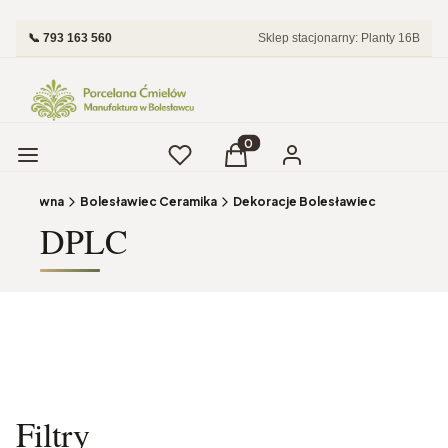
📞 793 163 560
Sklep stacjonarny: Planty 16B
Menu
Ulubione
Produkty w koszyku: 0. Zobac
Koszyk
Zaloguj się
ona główna
Bolesławiec Ceramika
Dekoracje Bolesławiec
DPLC
Filtry