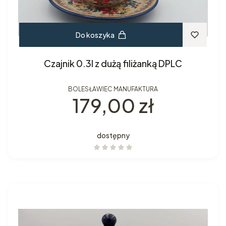
Do koszyka
Czajnik 0.3l z dużą filiżanką DPLC
BOLESŁAWIEC MANUFAKTURA
Cena
179,00 zł
dostępny