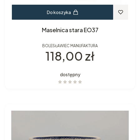
Do koszyka
Maselnica stara EO37
BOLESŁAWIEC MANUFAKTURA
Cena
118,00 zł
dostępny