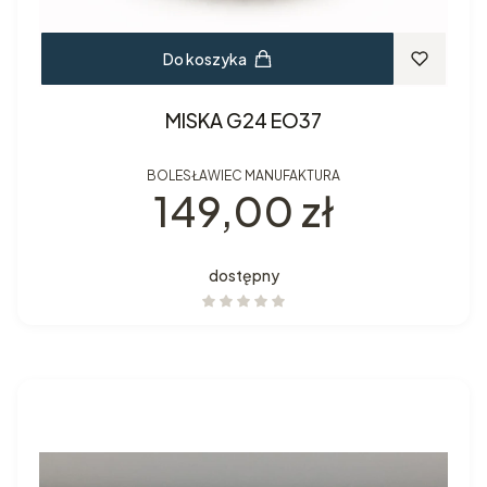
Do koszyka
MISKA G24 EO37
BOLESŁAWIEC MANUFAKTURA
Cena
149,00 zł
dostępny