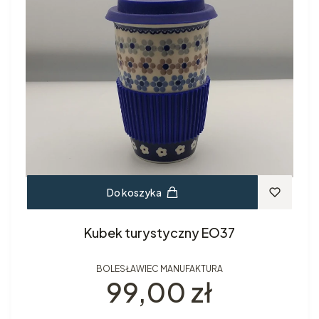
Do koszyka
Kubek turystyczny EO37
BOLESŁAWIEC MANUFAKTURA
Cena
99,00 zł