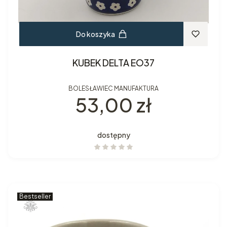
Do koszyka
KUBEK DELTA EO37
BOLESŁAWIEC MANUFAKTURA
Cena
53,00 zł
dostępny
Bestseller