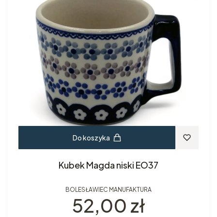
Do koszyka
Kubek Magda niski EO37
BOLESŁAWIEC MANUFAKTURA
Cena
52,00 zł