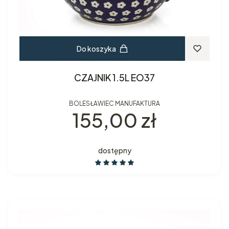
Do koszyka
CZAJNIK 1.5L EO37
BOLESŁAWIEC MANUFAKTURA
Cena
155,00 zł
dostępny