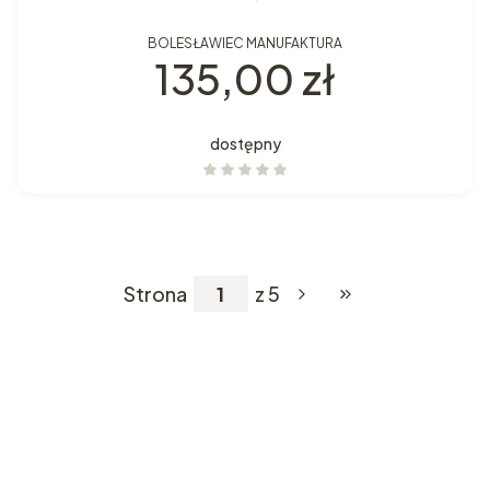
BOLESŁAWIEC MANUFAKTURA
Cena
135,00 zł
dostępny
Strona
z 5
Przejdź do ostatniej