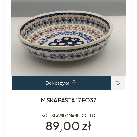
Do koszyka
MISKA PASTA 17 EO37
BOLESŁAWIEC MANUFAKTURA
Cena
89,00 zł