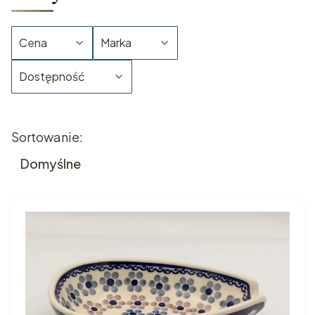
Cena
Marka
Dostępność
Koniec filtrów
Lista produktów
Sortowanie:
Domyślne