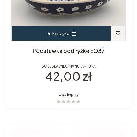
Do koszyka
Podstawka pod łyżkę EO37
BOLESŁAWIEC MANUFAKTURA
Cena
42,00 zł
dostępny