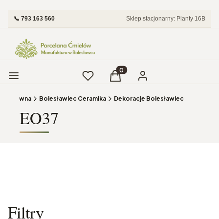
📞 793 163 560
Sklep stacjonarny: Planty 16B
Menu
Ulubione
Produkty w koszyku: 0. Zobac
Koszyk
Zaloguj się
ona główna
Bolesławiec Ceramika
Dekoracje Bolesławiec
EO37
Filtry