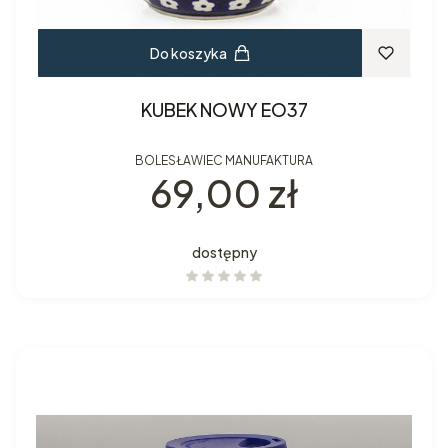
Do koszyka
KUBEK NOWY EO37
BOLESŁAWIEC MANUFAKTURA
Cena
69,00 zł
dostępny