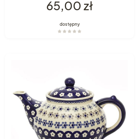
Cena
65,00 zł
dostępny