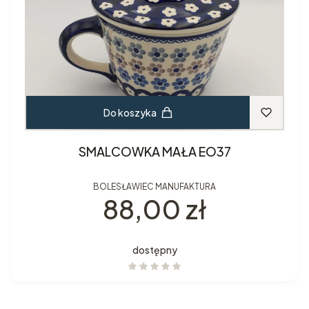
Do koszyka
SMALCOWKA MAŁA EO37
BOLESŁAWIEC MANUFAKTURA
Cena
88,00 zł
dostępny