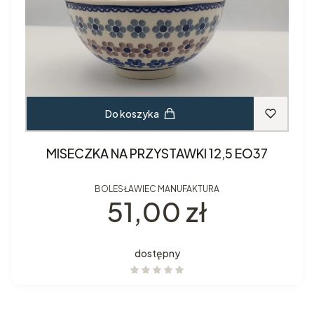
Do koszyka
MISECZKA NA PRZYSTAWKI 12,5 EO37
BOLESŁAWIEC MANUFAKTURA
Cena
51,00 zł
dostępny