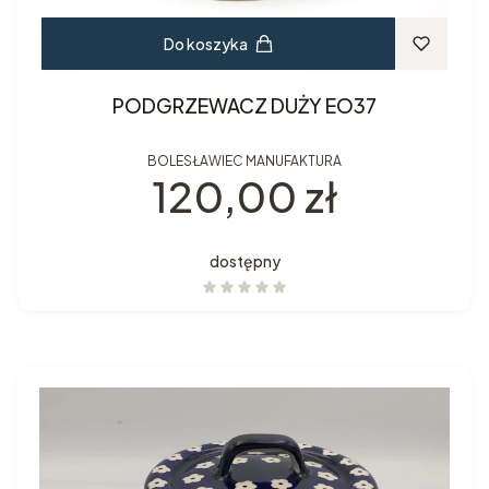
Do koszyka
PODGRZEWACZ DUŻY EO37
BOLESŁAWIEC MANUFAKTURA
Cena
120,00 zł
dostępny