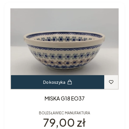
Do koszyka
MISKA G18 EO37
BOLESŁAWIEC MANUFAKTURA
Cena
79,00 zł