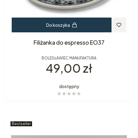
Do koszyka
Filiżanka do espresso EO37
BOLESŁAWIEC MANUFAKTURA
Cena
49,00 zł
dostępny
Bestseller