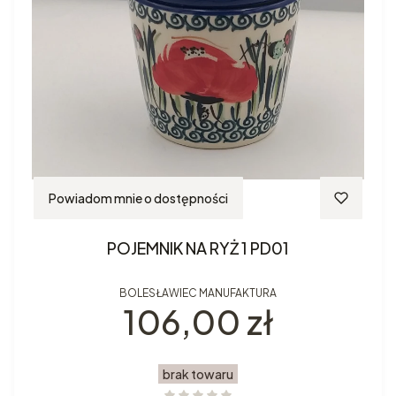
Powiadom mnie o dostępności
POJEMNIK NA RYŻ 1 PD01
BOLESŁAWIEC MANUFAKTURA
Cena
106,00 zł
brak towaru