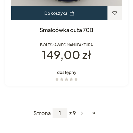
Do koszyka
Smalcówka duża 70B
BOLESŁAWIEC MANUFAKTURA
Cena
149,00 zł
dostępny
Strona
z 9
Przejdź do ostatniej