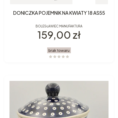
DONICZKA POJEMNIK NA KWIATY 18 AS55
BOLESŁAWIEC MANUFAKTURA
Cena
159,00 zł
brak towaru