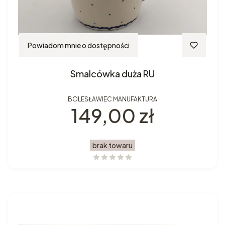
Powiadom mnie o dostępności
Smalcówka duża RU
BOLESŁAWIEC MANUFAKTURA
Cena
149,00 zł
brak towaru