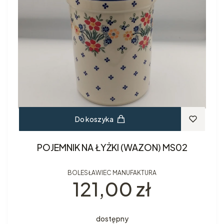
Do koszyka
POJEMNIK NA ŁYŻKI (WAZON) MS02
BOLESŁAWIEC MANUFAKTURA
Cena
121,00 zł
dostępny