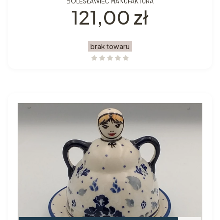
BOLESŁAWIEC MANUFAKTURA
Cena
121,00 zł
brak towaru