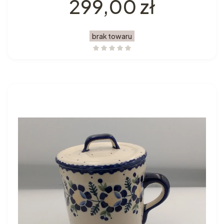
Cena
299,00 zł
brak towaru