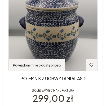
Powiadom mnie o dostępności
POJEMNIK Z UCHWYTAMI 5L ASD
BOLESŁAWIEC MANUFAKTURA
Cena
299,00 zł