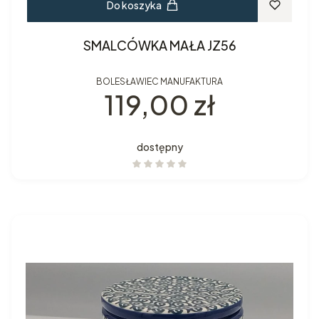
Do koszyka
SMALCÓWKA MAŁA JZ56
BOLESŁAWIEC MANUFAKTURA
Cena
119,00 zł
dostępny