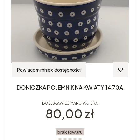
Powiadom mnie o dostępności
DONICZKA POJEMNIK NA KWIATY 14 70A
BOLESŁAWIEC MANUFAKTURA
Cena
80,00 zł
brak towaru