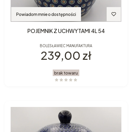
Powiadom mnie o dostępności
POJEMNIK Z UCHWYTAMI 4L 54
BOLESŁAWIEC MANUFAKTURA
Cena
239,00 zł
brak towaru