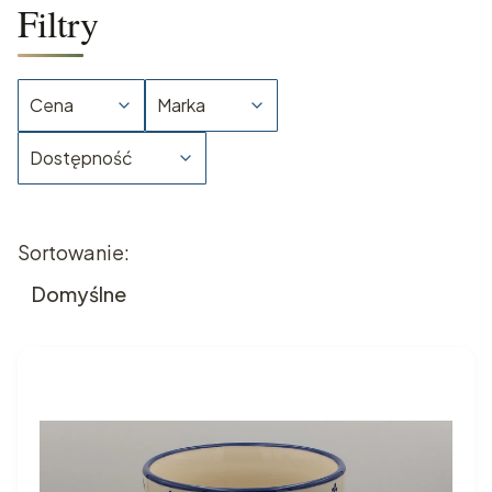
Filtry
Cena
Marka
Dostępność
Koniec filtrów
Lista produktów
Sortowanie:
Domyślne