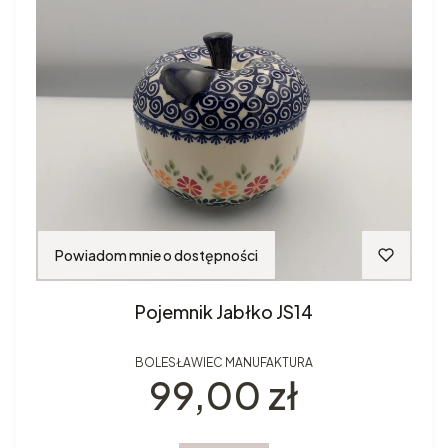
Powiadom mnie o dostępności
Pojemnik Jabłko JS14
BOLESŁAWIEC MANUFAKTURA
Cena
99,00 zł