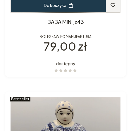
Do koszyka
BABA MINI jz43
BOLESŁAWIEC MANUFAKTURA
Cena
79,00 zł
dostępny
Bestseller