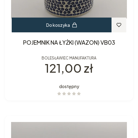
Do koszyka
POJEMNIK NA ŁYŻKI (WAZON) VB03
BOLESŁAWIEC MANUFAKTURA
Cena
121,00 zł
dostępny