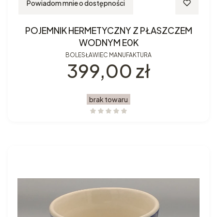
Powiadom mnie o dostępności
POJEMNIK HERMETYCZNY Z PŁASZCZEM
WODNYM E0K
BOLESŁAWIEC MANUFAKTURA
Cena
399,00 zł
brak towaru