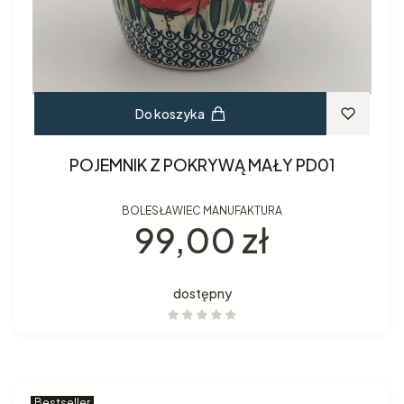
Do koszyka
POJEMNIK Z POKRYWĄ MAŁY PD01
BOLESŁAWIEC MANUFAKTURA
Cena
99,00 zł
dostępny
Bestseller