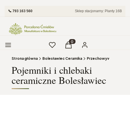
📞 793 163 560
Sklep stacjonarny: Planty 16B
Menu
Ulubione
Produkty w koszyku: 0. Zobac
Koszyk
Zaloguj się
Strona główna
Bolesławiec Ceramika
Pojemniki i chlebaki
ceramiczne Bolesławiec