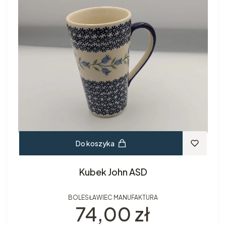
Do koszyka
Kubek John ASD
BOLESŁAWIEC MANUFAKTURA
Cena
74,00 zł