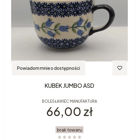
Powiadom mnie o dostępności
KUBEK JUMBO ASD
BOLESŁAWIEC MANUFAKTURA
Cena
66,00 zł
brak towaru