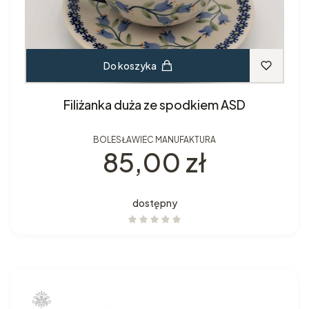
Do koszyka
Filiżanka duża ze spodkiem ASD
BOLESŁAWIEC MANUFAKTURA
Cena
85,00 zł
dostępny