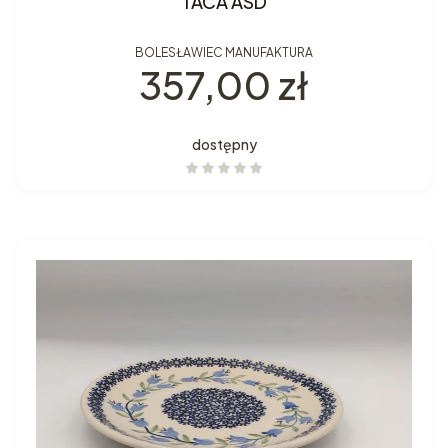
TACA ASD
BOLESŁAWIEC MANUFAKTURA
Cena
357,00 zł
dostępny