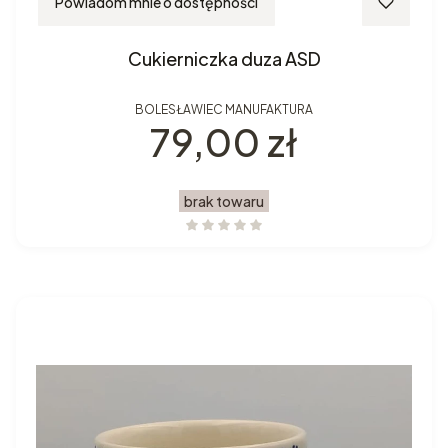
Powiadom mnie o dostępności
Cukierniczka duza ASD
BOLESŁAWIEC MANUFAKTURA
Cena
79,00 zł
brak towaru