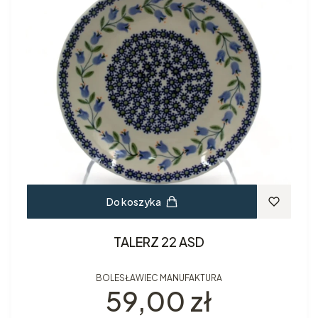
Do koszyka
TALERZ 22 ASD
BOLESŁAWIEC MANUFAKTURA
Cena
59,00 zł