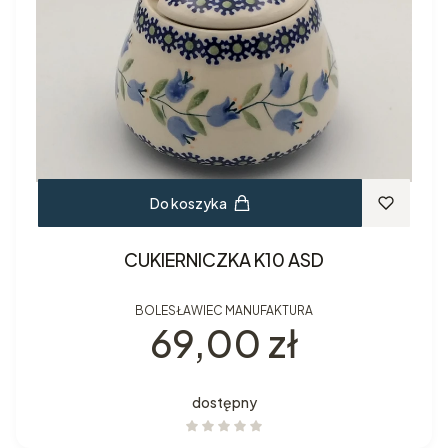
Do koszyka
CUKIERNICZKA K10 ASD
BOLESŁAWIEC MANUFAKTURA
Cena
69,00 zł
dostępny