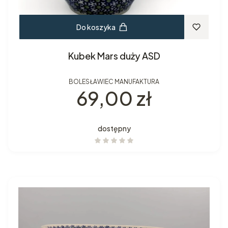
Do koszyka
Kubek Mars duży ASD
BOLESŁAWIEC MANUFAKTURA
Cena
69,00 zł
dostępny