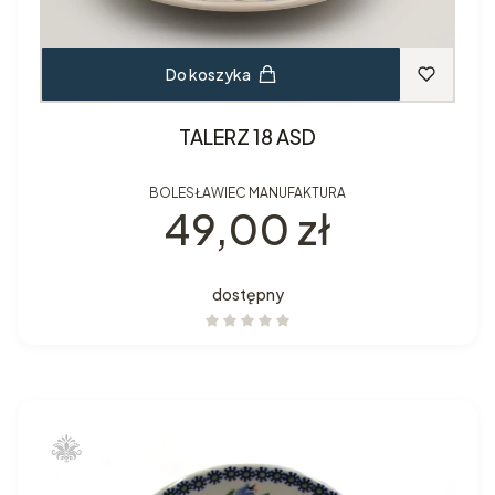
Do koszyka
TALERZ 18 ASD
BOLESŁAWIEC MANUFAKTURA
Cena
49,00 zł
dostępny