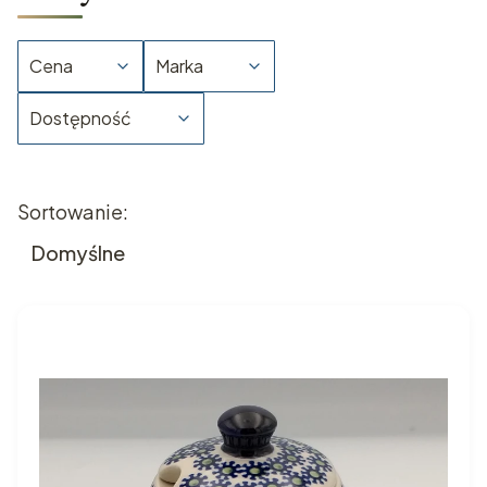
Cena
Marka
Dostępność
Koniec filtrów
Lista produktów
Sortowanie:
Domyślne