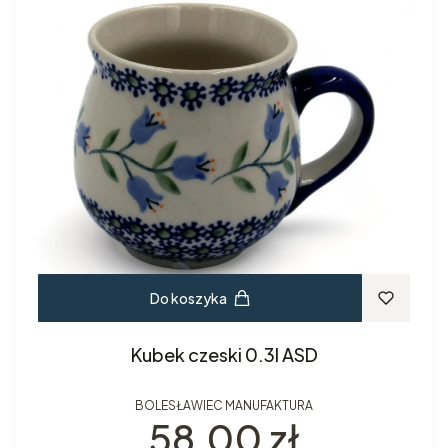
Do koszyka
Kubek czeski 0.3l ASD
BOLESŁAWIEC MANUFAKTURA
Cena
58,00 zł