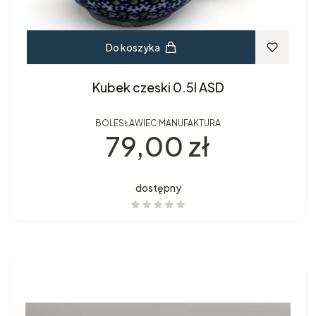
Do koszyka
Kubek czeski 0.5l ASD
BOLESŁAWIEC MANUFAKTURA
Cena
79,00 zł
dostępny