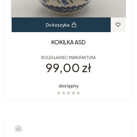
Do koszyka
KOKILKA ASD
BOLESŁAWIEC MANUFAKTURA
Cena
99,00 zł
dostępny