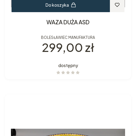
Do koszyka
WAZA DUŻA ASD
BOLESŁAWIEC MANUFAKTURA
Cena
299,00 zł
dostępny