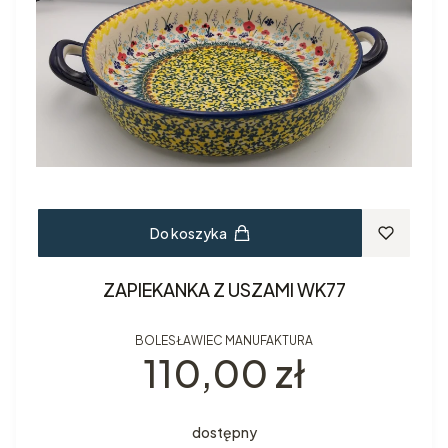
Do koszyka
ZAPIEKANKA Z USZAMI WK77
BOLESŁAWIEC MANUFAKTURA
Cena
110,00 zł
dostępny