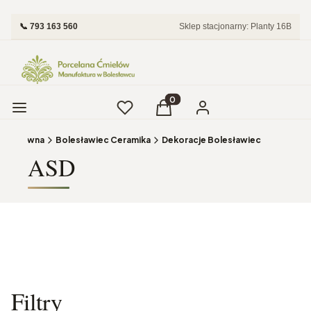
📞 793 163 560
Sklep stacjonarny: Planty 16B
Menu
Ulubione
Produkty w koszyku: 0. Zobac
Koszyk
Zaloguj się
ona główna
Bolesławiec Ceramika
Dekoracje Bolesławiec
ASD
Filtry