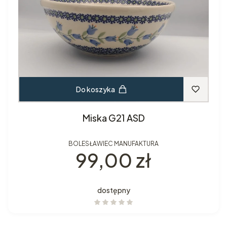
Do koszyka
Miska G21 ASD
BOLESŁAWIEC MANUFAKTURA
Cena
99,00 zł
dostępny