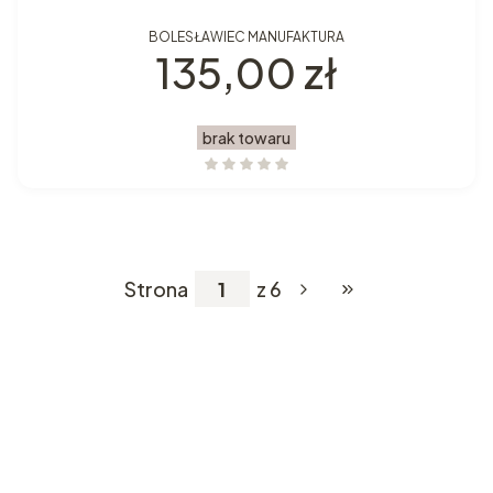
BOLESŁAWIEC MANUFAKTURA
Cena
135,00 zł
brak towaru
Strona
z 6
Przejdź do ostatniej