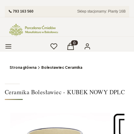
📞 793 163 560
Sklep stacjonarny: Planty 16B
Menu
Ulubione
Produkty w koszyku: 0. Zobac
Koszyk
Zaloguj się
Strona główna
Bolesławiec Ceramika
Ceramika Bolesławiec - KUBEK NOWY DPLC