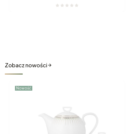
Nowości które właśnie trafiły
do sklepu
Zobacz nowości
Nowość