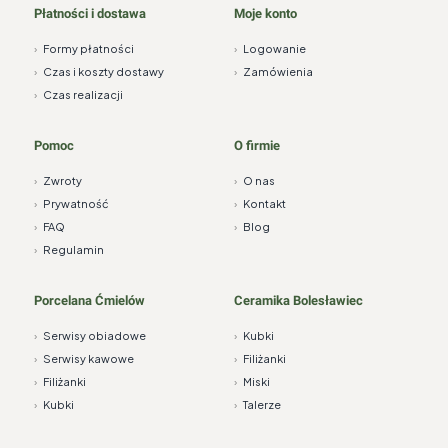
Płatności i dostawa
Moje konto
›
Formy płatności
›
Logowanie
›
Czas i koszty dostawy
›
Zamówienia
›
Czas realizacji
Pomoc
O firmie
›
Zwroty
›
O nas
›
Prywatność
›
Kontakt
›
FAQ
›
Blog
›
Regulamin
Porcelana Ćmielów
Ceramika Bolesławiec
›
Serwisy obiadowe
›
Kubki
›
Serwisy kawowe
›
Filiżanki
›
Filiżanki
›
Miski
›
Kubki
›
Talerze