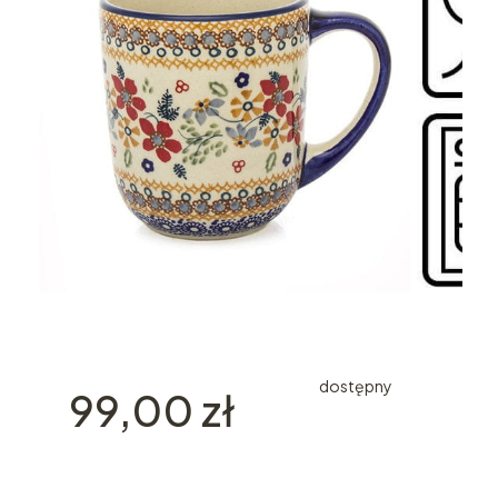
dostępny
Cena
99,00 zł