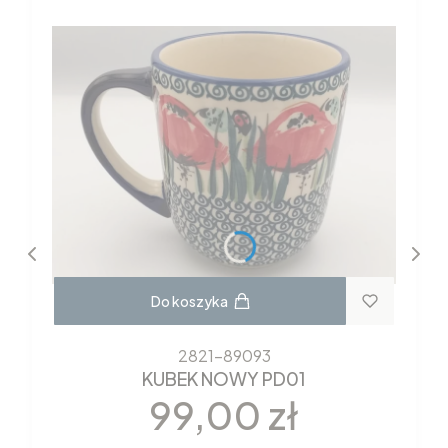
Do koszyka
2821-89093
KUBEK NOWY PD01
Cena
99,00 zł