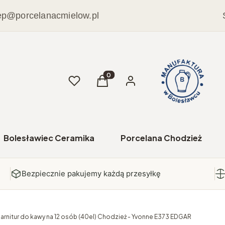
ep@porcelanacmielow.pl
Ulubione
Produkty w koszyku: 0. Zobacz sz
Koszyk
Zaloguj się
Bolesławiec Ceramika
Porcelana Chodzież
Bezpiecznie pakujemy każdą przesyłkę
arnitur do kawy na 12 osób (40el) Chodzież - Yvonne E373 EDGAR