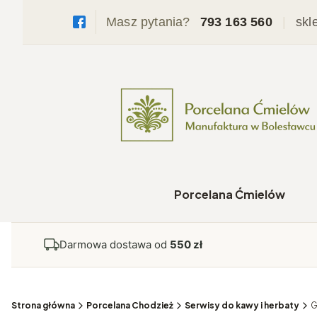
Masz pytania?
793 163 560
|
skl
Porcelana Ćmielów
Darmowa dostawa od
550 zł
Strona główna
Porcelana Chodzież
Serwisy do kawy i herbaty
G