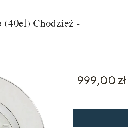
 (40el) Chodzież -
Cena
999,00 zł