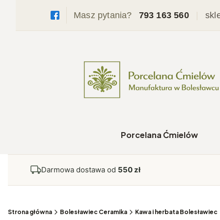
Masz pytania?
793 163 560
|
skl
Porcelana Ćmielów
Darmowa dostawa od
550 zł
Strona główna
Bolesławiec Ceramika
Kawa i herbata Bolesławiec