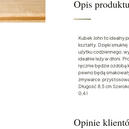
Opis produkt
Kubek John to idealny 
kształty. Dzięki smukłej
użytku codziennego, wy
idealnie leży w dłoni. 
ręcznie będzie ozdobą 
pewno będą smakowały l
zmywarce, przystosowa
Długość 8,5 cm Szerok
0,4 l
Opinie klient