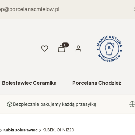
ep@porcelanacmielow.pl
Ulubione
Produkty w koszyku: 0. Zobacz sz
Koszyk
Zaloguj się
Bolesławiec Ceramika
Porcelana Chodzież
Bezpiecznie pakujemy każdą przesyłkę
Kubki Bolesławiec
KUBEK JOHN IZ20