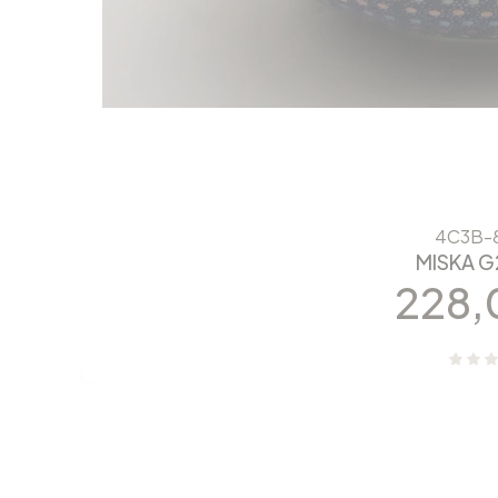
4C3B-
MISKA G
Cen
228,