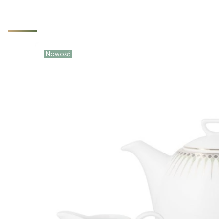
Nowości które właśnie trafiły d
Nowość