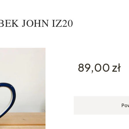
KUBEK JOHN IZ20
Cena
89,00 zł
Po