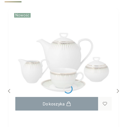
Nowość
Do koszyka
GARNITUR DO KAWY dla 6 osób 22
elementy H115 YVONNE Chodzież