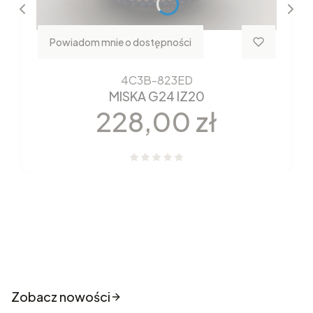
Powiadom mnie o dostępności
4C3B-823ED
MISKA G24 IZ20
Cena
228,00 zł
Nowości które właśnie trafiły
do sklepu
Zobacz nowości