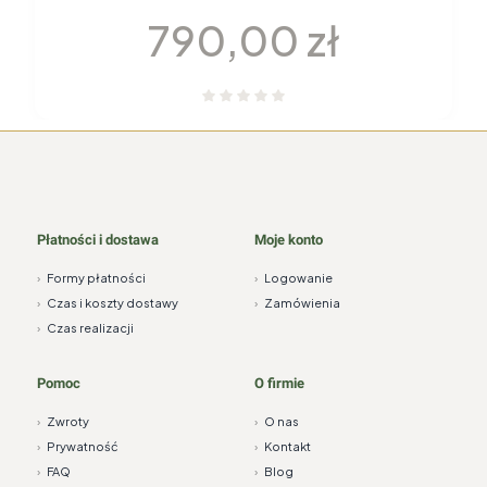
Cena
790,00 zł
Płatności i dostawa
Moje konto
›
Formy płatności
›
Logowanie
›
Czas i koszty dostawy
›
Zamówienia
›
Czas realizacji
Pomoc
O firmie
›
Zwroty
›
O nas
›
Prywatność
›
Kontakt
›
FAQ
›
Blog