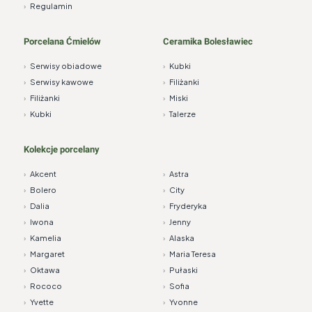
›
Regulamin
Porcelana Ćmielów
Ceramika Bolesławiec
›
Serwisy obiadowe
›
Kubki
›
Serwisy kawowe
›
Filiżanki
›
Filiżanki
›
Miski
›
Kubki
›
Talerze
Kolekcje porcelany
›
Akcent
›
Astra
›
Bolero
›
City
›
Dalia
›
Fryderyka
›
Iwona
›
Jenny
›
Kamelia
›
Alaska
›
Margaret
›
Maria Teresa
›
Oktawa
›
Pułaski
›
Rococo
›
Sofia
›
Yvette
›
Yvonne