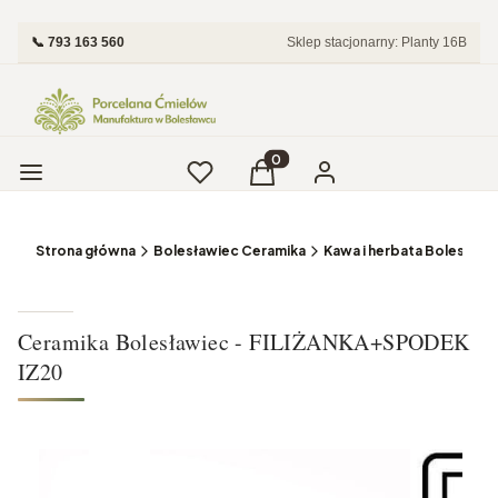
📞 793 163 560
Sklep stacjonarny: Planty 16B
Menu
Ulubione
Produkty w koszyku: 0. Zobac
Koszyk
Zaloguj się
Strona główna
Bolesławiec Ceramika
Kawa i herbata Bolesławi
Ceramika Bolesławiec - FILIŻANKA+SPODEK
IZ20