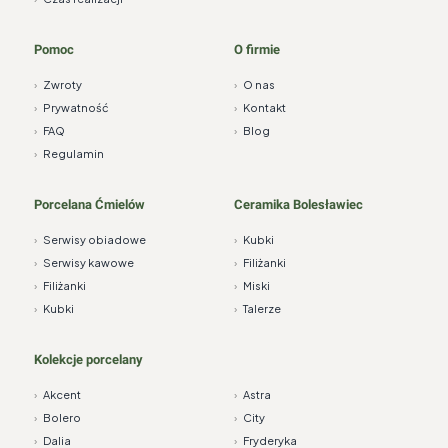
Pomoc
O firmie
›
Zwroty
›
O nas
›
Prywatność
›
Kontakt
›
FAQ
›
Blog
›
Regulamin
Porcelana Ćmielów
Ceramika Bolesławiec
›
Serwisy obiadowe
›
Kubki
›
Serwisy kawowe
›
Filiżanki
›
Filiżanki
›
Miski
›
Kubki
›
Talerze
Kolekcje porcelany
›
Akcent
›
Astra
›
Bolero
›
City
›
Dalia
›
Fryderyka