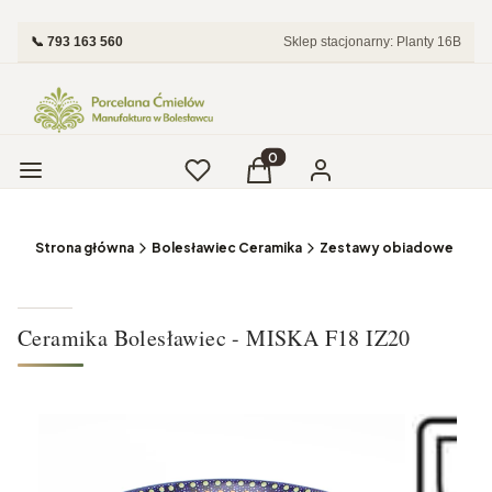
📞 793 163 560
Sklep stacjonarny: Planty 16B
Menu
Ulubione
Produkty w koszyku: 0. Zobac
Koszyk
Zaloguj się
Strona główna
Bolesławiec Ceramika
Zestawy obiadowe i Tale
Ceramika Bolesławiec - MISKA F18 IZ20