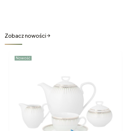
Nowości które właśnie trafiły
do sklepu
Zobacz nowości
Nowość