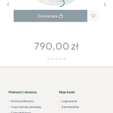
Do koszyka
GARNITUR DO KAWY dla 6 osób 22
elementy H115 YVONNE Chodzież
Cena
790,00 zł
Płatności i dostawa
Moje konto
›
Formy płatności
›
Logowanie
›
Czas i koszty dostawy
›
Zamówienia
›
Czas realizacji