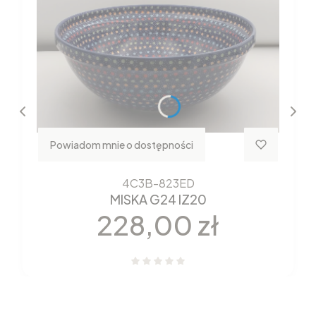
Powiadom mnie o dostępności
4C3B-823ED
MISKA G24 IZ20
Cena
228,00 zł