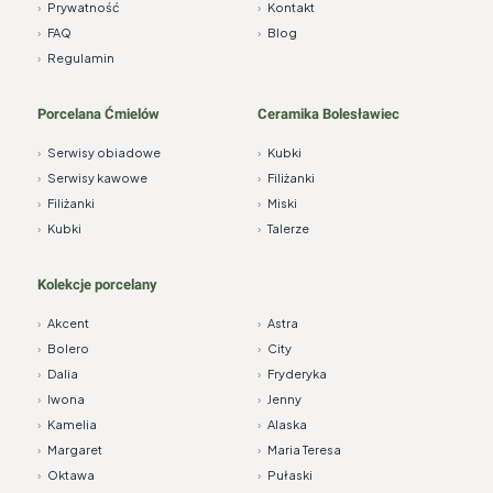
›
Prywatność
›
Kontakt
›
FAQ
›
Blog
›
Regulamin
Porcelana Ćmielów
Ceramika Bolesławiec
›
Serwisy obiadowe
›
Kubki
›
Serwisy kawowe
›
Filiżanki
›
Filiżanki
›
Miski
›
Kubki
›
Talerze
Kolekcje porcelany
›
Akcent
›
Astra
›
Bolero
›
City
›
Dalia
›
Fryderyka
›
Iwona
›
Jenny
›
Kamelia
›
Alaska
›
Margaret
›
Maria Teresa
›
Oktawa
›
Pułaski