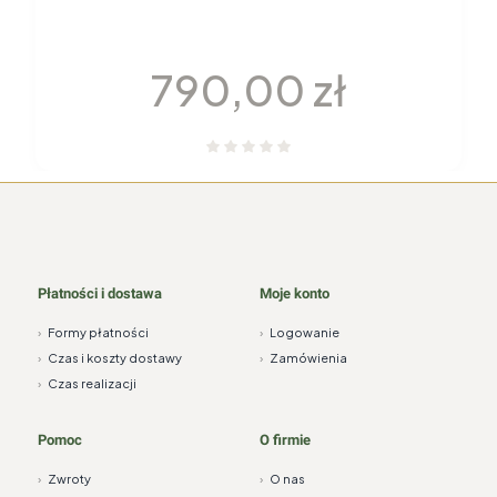
GARNITUR DO KAWY dla 6 osób 22
elementy H115 YVONNE Chodzież
Cena
790,00 zł
Płatności i dostawa
Moje konto
›
Formy płatności
›
Logowanie
›
Czas i koszty dostawy
›
Zamówienia
›
Czas realizacji
Pomoc
O firmie
›
Zwroty
›
O nas