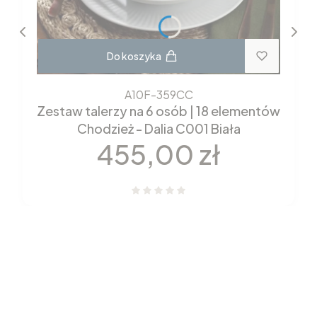
Do koszyka
A10F-359CC
Zestaw talerzy na 6 osób | 18 elementów
Chodzież - Dalia C001 Biała
Cena
455,00 zł
Nowości które właśnie trafiły
do sklepu