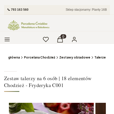
📞 793 163 560
Sklep stacjonarny: Planty 16B
Menu
Ulubione
Produkty w koszyku: 0. Zobac
Koszyk
Zaloguj się
trona główna
Porcelana Chodzież
Zestawy obiadowe
Talerze
Zestaw talerzy na 6 osób | 18 elementów
Chodzież - Fryderyka C001