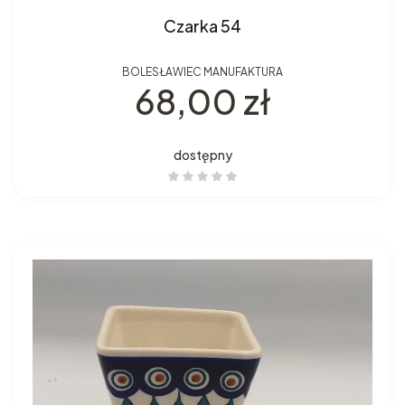
Czarka 54
BOLESŁAWIEC MANUFAKTURA
Cena
68,00 zł
dostępny