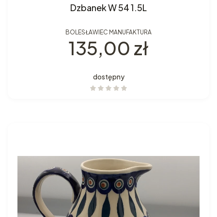
Dzbanek W 54 1.5L
BOLESŁAWIEC MANUFAKTURA
Cena
135,00 zł
dostępny