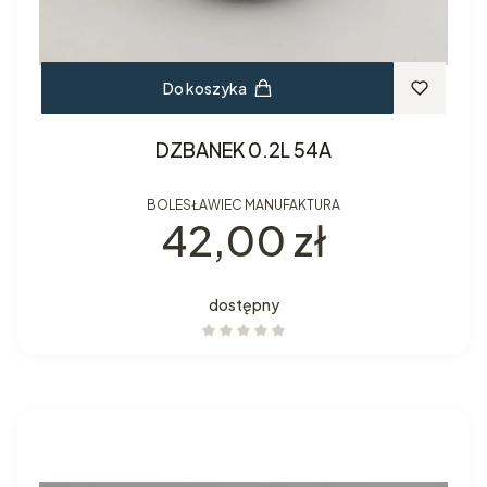
Do koszyka
DZBANEK 0.2L 54A
BOLESŁAWIEC MANUFAKTURA
Cena
42,00 zł
dostępny