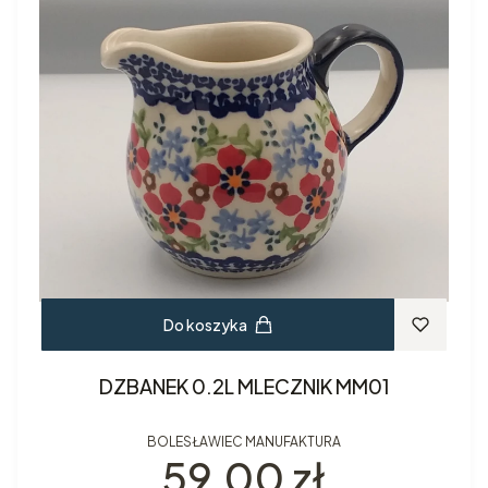
Do koszyka
DZBANEK 0.2L MLECZNIK MM01
BOLESŁAWIEC MANUFAKTURA
Cena
59,00 zł