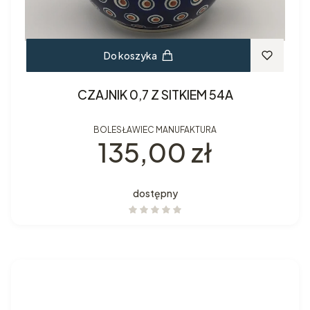
Do koszyka
CZAJNIK 0,7 Z SITKIEM 54A
BOLESŁAWIEC MANUFAKTURA
Cena
135,00 zł
dostępny