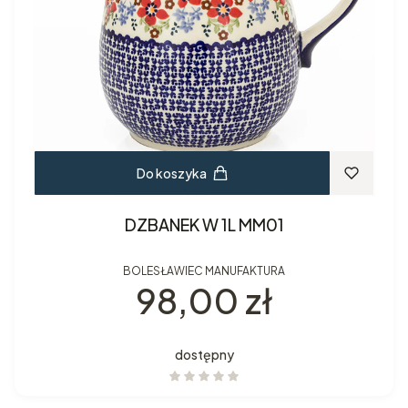
Do koszyka
DZBANEK W 1L MM01
BOLESŁAWIEC MANUFAKTURA
Cena
98,00 zł
dostępny