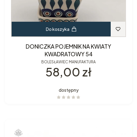
Do koszyka
DONICZKA POJEMNIK NA KWIATY
KWADRATOWY 54
BOLESŁAWIEC MANUFAKTURA
Cena
58,00 zł
dostępny