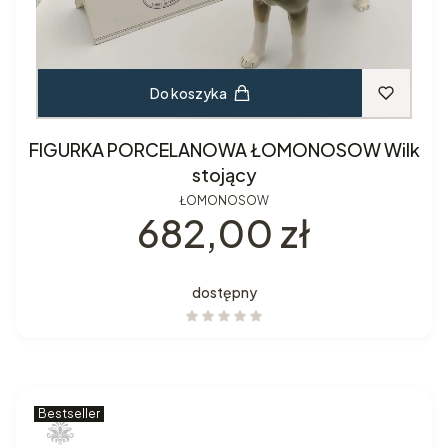
Do koszyka
FIGURKA PORCELANOWA ŁOMONOSOW Wilk
stojący
ŁOMONOSOW
Cena
682,00 zł
dostępny
Bestseller