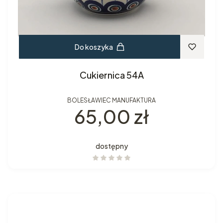
Do koszyka
Cukiernica 54A
BOLESŁAWIEC MANUFAKTURA
Cena
65,00 zł
dostępny