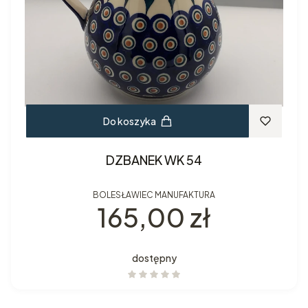
Do koszyka
DZBANEK WK 54
BOLESŁAWIEC MANUFAKTURA
Cena
165,00 zł
dostępny