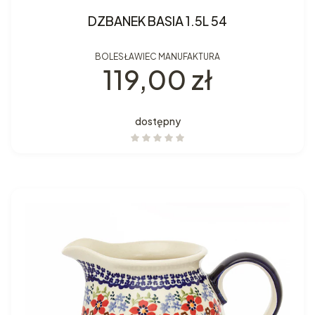
DZBANEK BASIA 1.5L 54
BOLESŁAWIEC MANUFAKTURA
Cena
119,00 zł
dostępny