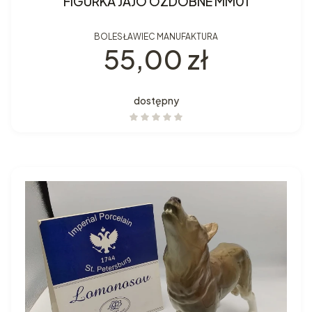
FIGURKA JAJO OZDOBNE MM01
BOLESŁAWIEC MANUFAKTURA
Cena
55,00 zł
dostępny