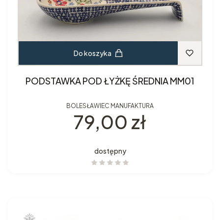
Do koszyka
PODSTAWKA POD ŁYŻKĘ ŚREDNIA MM01
BOLESŁAWIEC MANUFAKTURA
Cena
79,00 zł
dostępny