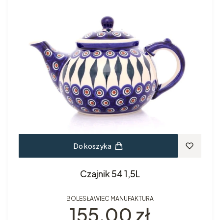
Do koszyka
Czajnik 54 1,5L
BOLESŁAWIEC MANUFAKTURA
Cena
155,00 zł