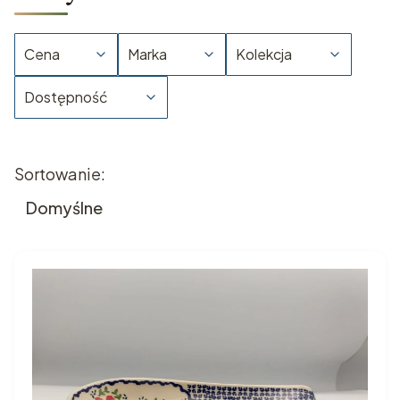
Cena
Marka
Kolekcja
Dostępność
Koniec filtrów
Lista produktów
Sortowanie:
Domyślne