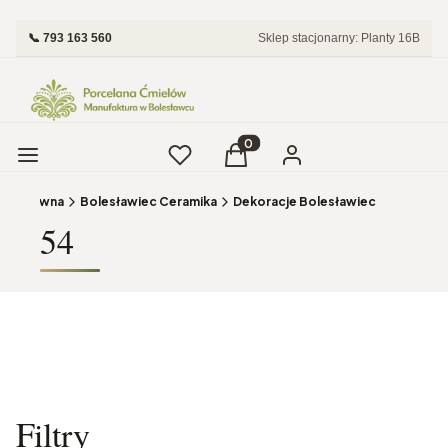
📞 793 163 560
Sklep stacjonarny: Planty 16B
Menu
Ulubione
Produkty w koszyku: 0. Zobac
Koszyk
Zaloguj się
ona główna
Bolesławiec Ceramika
Dekoracje Bolesławiec
54
Filtry