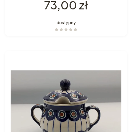
Cena
73,00 zł
dostępny