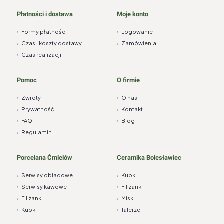
Płatności i dostawa
Moje konto
›
Formy płatności
›
Logowanie
›
Czas i koszty dostawy
›
Zamówienia
›
Czas realizacji
Pomoc
O firmie
›
Zwroty
›
O nas
›
Prywatność
›
Kontakt
›
FAQ
›
Blog
›
Regulamin
Porcelana Ćmielów
Ceramika Bolesławiec
›
Serwisy obiadowe
›
Kubki
›
Serwisy kawowe
›
Filiżanki
›
Filiżanki
›
Miski
›
Kubki
›
Talerze