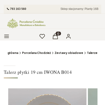
📞 793 163 560
Sklep stacjonarny: Planty 16B
Menu
Ulubione
Produkty w koszyku: 0. Zobac
Koszyk
Zaloguj się
trona główna
Porcelana Chodzież
Zestawy obiadowe
Talerze
Talerz płytki 19 cm IWONA B014