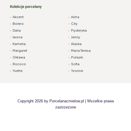
Kolekcje porcelany
›
Akcent
›
Astra
›
Bolero
›
City
›
Dalia
›
Fryderyka
›
Iwona
›
Jenny
›
Kamelia
›
Alaska
›
Margaret
›
Maria Teresa
›
Oktawa
›
Pułaski
›
Rococo
›
Sofia
›
Yvette
›
Yvonne
Copyright 2026 by
Porcelanacmielow.pl
| Wszelkie prawa
zastrzeżone