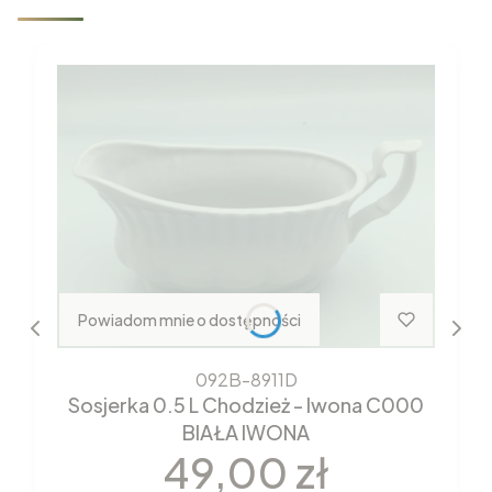
Powiadom mnie o dostępności
092B-8911D
Sosjerka 0.5 L Chodzież - Iwona C000
BIAŁA IWONA
Cena
49,00 zł