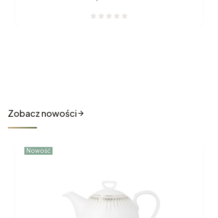
Nowości które właśnie trafiły
do sklepu
Zobacz nowości
Nowość