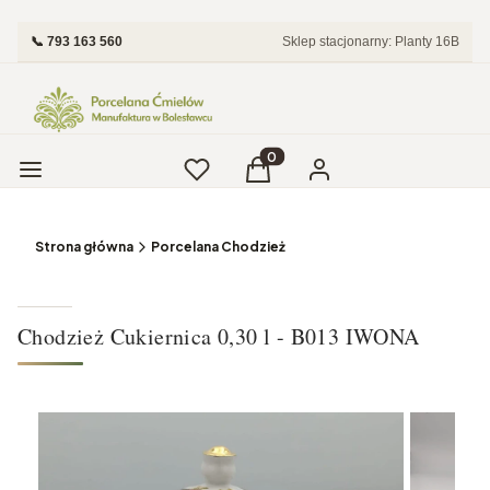
📞 793 163 560
Sklep stacjonarny: Planty 16B
Menu
Ulubione
Produkty w koszyku: 0. Zobac
Koszyk
Zaloguj się
Strona główna
Porcelana Chodzież
Chodzież Cukiernica 0,30 l - B013 IWONA