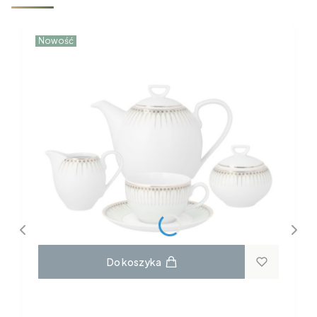
Nowość
Do koszyka
GARNITUR DO KAWY dla 6 osób 22