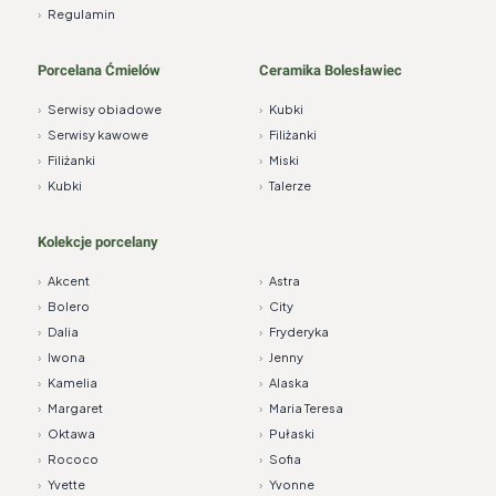
›
Regulamin
Porcelana Ćmielów
Ceramika Bolesławiec
›
Serwisy obiadowe
›
Kubki
›
Serwisy kawowe
›
Filiżanki
›
Filiżanki
›
Miski
›
Kubki
›
Talerze
Kolekcje porcelany
›
Akcent
›
Astra
›
Bolero
›
City
›
Dalia
›
Fryderyka
›
Iwona
›
Jenny
›
Kamelia
›
Alaska
›
Margaret
›
Maria Teresa
›
Oktawa
›
Pułaski
›
Rococo
›
Sofia
›
Yvette
›
Yvonne