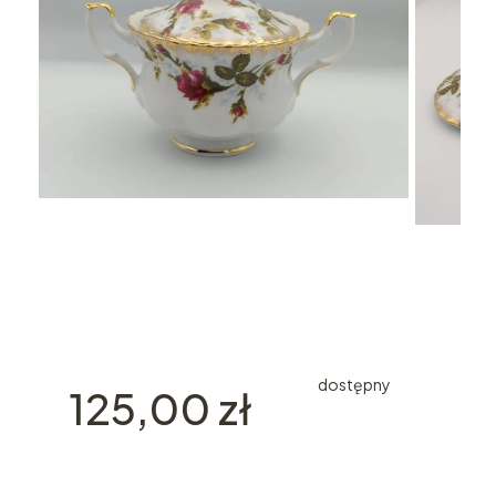
dostępny
Cena
125,00 zł