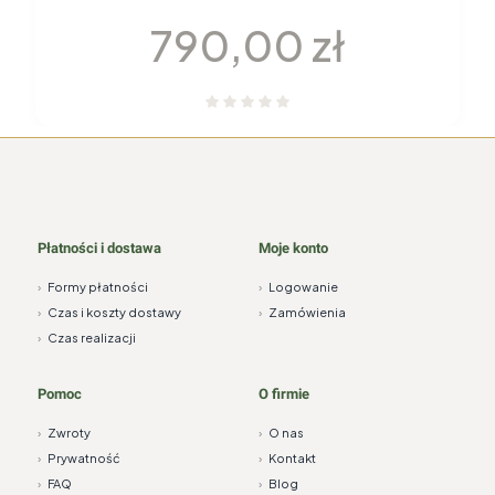
elementy H115 YVONNE Chodzież
Cena
790,00 zł
Płatności i dostawa
Moje konto
›
Formy płatności
›
Logowanie
›
Czas i koszty dostawy
›
Zamówienia
›
Czas realizacji
Pomoc
O firmie
›
Zwroty
›
O nas
›
Prywatność
›
Kontakt
›
FAQ
›
Blog