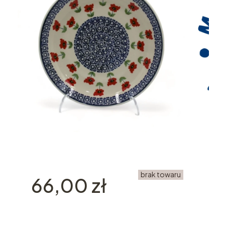
brak towaru
Cena
66,00 zł