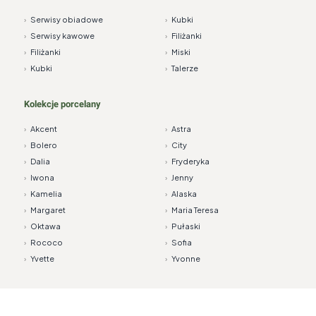
›
Serwisy obiadowe
›
Kubki
›
Serwisy kawowe
›
Filiżanki
›
Filiżanki
›
Miski
›
Kubki
›
Talerze
Kolekcje porcelany
›
Akcent
›
Astra
›
Bolero
›
City
›
Dalia
›
Fryderyka
›
Iwona
›
Jenny
›
Kamelia
›
Alaska
›
Margaret
›
Maria Teresa
›
Oktawa
›
Pułaski
›
Rococo
›
Sofia
›
Yvette
›
Yvonne