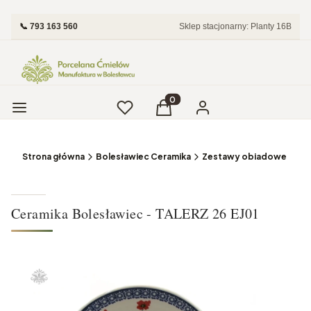
📞 793 163 560
Sklep stacjonarny: Planty 16B
Menu
Ulubione
Produkty w koszyku: 0. Zobac
Koszyk
Zaloguj się
Strona główna
Bolesławiec Ceramika
Zestawy obiadowe i Tale
Ceramika Bolesławiec - TALERZ 26 EJ01