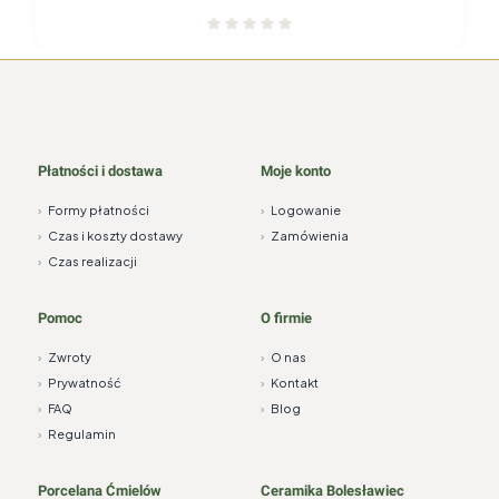
Płatności i dostawa
Moje konto
›
Formy płatności
›
Logowanie
›
Czas i koszty dostawy
›
Zamówienia
›
Czas realizacji
Pomoc
O firmie
›
Zwroty
›
O nas
›
Prywatność
›
Kontakt
›
FAQ
›
Blog
›
Regulamin
Porcelana Ćmielów
Ceramika Bolesławiec