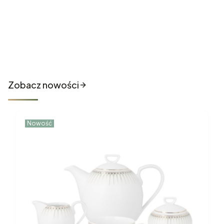
Nowości które właśnie trafiły
do sklepu
Zobacz nowości
Nowość