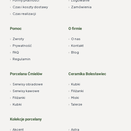
›
Formy płatności
›
Logowanie
›
Czas i koszty dostawy
›
Zamówienia
›
Czas realizacji
Pomoc
O firmie
›
Zwroty
›
O nas
›
Prywatność
›
Kontakt
›
FAQ
›
Blog
›
Regulamin
Porcelana Ćmielów
Ceramika Bolesławiec
›
Serwisy obiadowe
›
Kubki
›
Serwisy kawowe
›
Filiżanki
›
Filiżanki
›
Miski
›
Kubki
›
Talerze
Kolekcje porcelany
›
Akcent
›
Astra