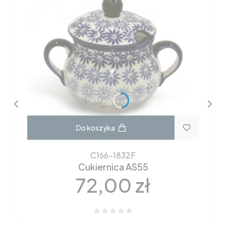
Do koszyka
C166-1832F
Cukiernica AS55
Cena
72,00 zł