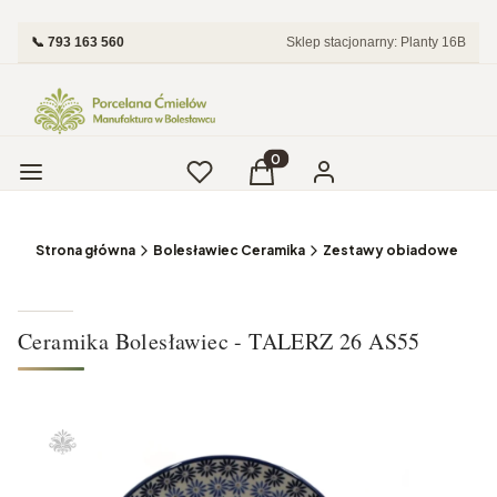
📞 793 163 560
Sklep stacjonarny: Planty 16B
Menu
Ulubione
Produkty w koszyku: 0. Zobac
Koszyk
Zaloguj się
Strona główna
Bolesławiec Ceramika
Zestawy obiadowe i Tale
Ceramika Bolesławiec - TALERZ 26 AS55