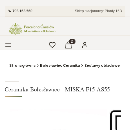
📞 793 163 560
Sklep stacjonarny: Planty 16B
Menu
Ulubione
Produkty w koszyku: 0. Zobac
Koszyk
Zaloguj się
Strona główna
Bolesławiec Ceramika
Zestawy obiadowe i Tale
Ceramika Bolesławiec - MISKA F15 AS55