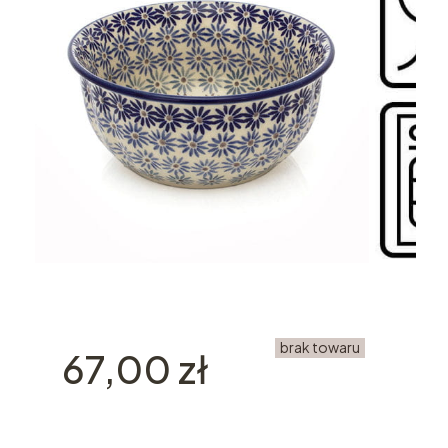
brak towaru
Cena
67,00 zł