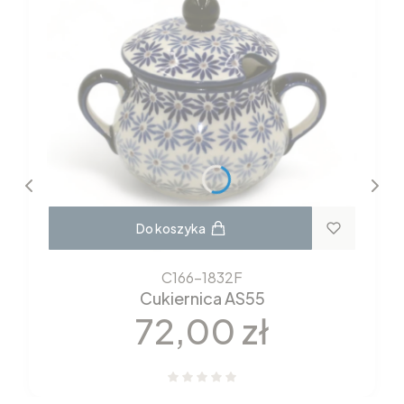
Do koszyka
C166-1832F
Cukiernica AS55
Cena
72,00 zł