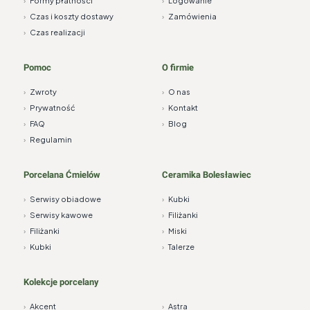
›
Formy płatności
›
Logowanie
›
Czas i koszty dostawy
›
Zamówienia
›
Czas realizacji
Pomoc
O firmie
›
Zwroty
›
O nas
›
Prywatność
›
Kontakt
›
FAQ
›
Blog
›
Regulamin
Porcelana Ćmielów
Ceramika Bolesławiec
›
Serwisy obiadowe
›
Kubki
›
Serwisy kawowe
›
Filiżanki
›
Filiżanki
›
Miski
›
Kubki
›
Talerze
Kolekcje porcelany
›
Akcent
›
Astra