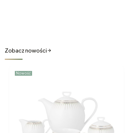
Nowości które właśnie trafiły
do sklepu
Zobacz nowości
Nowość