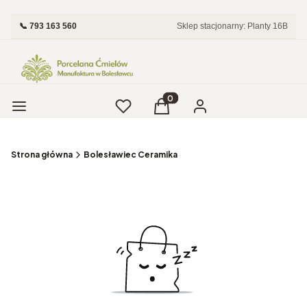
📞 793 163 560
Sklep stacjonarny: Planty 16B
Menu
Ulubione
Produkty w koszyku: 0. Zobac
Koszyk
Zaloguj się
Strona główna
Bolesławiec Ceramika