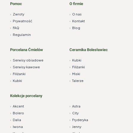
Pomoc
O firmie
›
Zwroty
›
O nas
›
Prywatność
›
Kontakt
›
FAQ
›
Blog
›
Regulamin
Porcelana Ćmielów
Ceramika Bolesławiec
›
Serwisy obiadowe
›
Kubki
›
Serwisy kawowe
›
Filiżanki
›
Filiżanki
›
Miski
›
Kubki
›
Talerze
Kolekcje porcelany
›
Akcent
›
Astra
›
Bolero
›
City
›
Dalia
›
Fryderyka
›
Iwona
›
Jenny