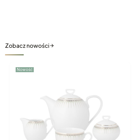
Nowości które właśnie trafiły
do sklepu
Zobacz nowości
Nowość