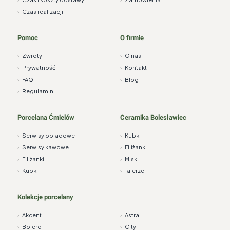
›
Czas realizacji
Pomoc
O firmie
›
Zwroty
›
O nas
›
Prywatność
›
Kontakt
›
FAQ
›
Blog
›
Regulamin
Porcelana Ćmielów
Ceramika Bolesławiec
›
Serwisy obiadowe
›
Kubki
›
Serwisy kawowe
›
Filiżanki
›
Filiżanki
›
Miski
›
Kubki
›
Talerze
Kolekcje porcelany
›
Akcent
›
Astra
›
Bolero
›
City