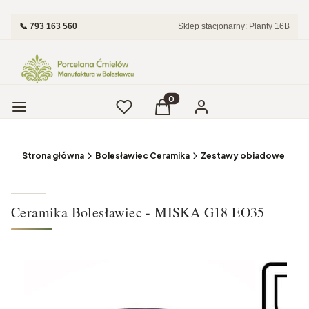
📞 793 163 560
Sklep stacjonarny: Planty 16B
Menu
Ulubione
Produkty w koszyku: 0. Zobac
Koszyk
Zaloguj się
Strona główna
Bolesławiec Ceramika
Zestawy obiadowe i Tale
Ceramika Bolesławiec - MISKA G18 EO35