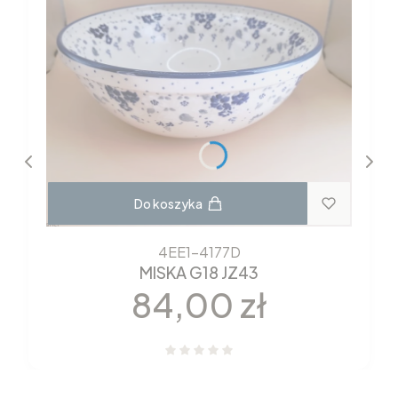
Do koszyka
4EE1-4177D
MISKA G18 JZ43
Cena
84,00 zł