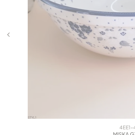
4EE1-
MISKA G