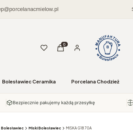
ep@porcelanacmielow.pl
Ulubione
Produkty w koszyku: 0. Zobacz sz
Koszyk
Zaloguj się
Bolesławiec Ceramika
Porcelana Chodzież
Bezpiecznie pakujemy każdą przesyłkę
e Bolesławiec
Miski Bolesławiec
MISKA G18 70A