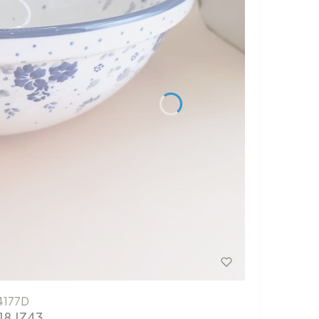
4177D
18 JZ43