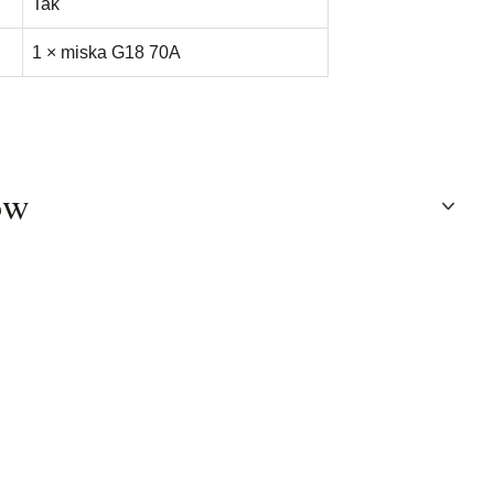
Tak
1 × miska G18 70A
ów