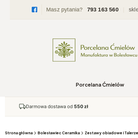
Masz pytania?
793 163 560
|
skl
Porcelana Ćmielów
Darmowa dostawa od
550 zł
Strona główna
Bolesławiec Ceramika
Zestawy obiadowe i Talerz