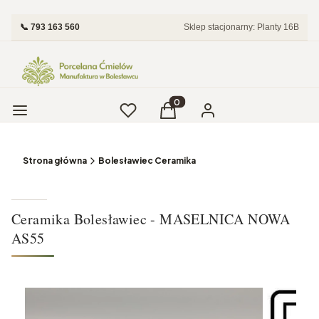
📞 793 163 560
Sklep stacjonarny: Planty 16B
Menu
Ulubione
Produkty w koszyku: 0. Zobac
Koszyk
Zaloguj się
Strona główna
Bolesławiec Ceramika
Ceramika Bolesławiec - MASELNICA NOWA
AS55