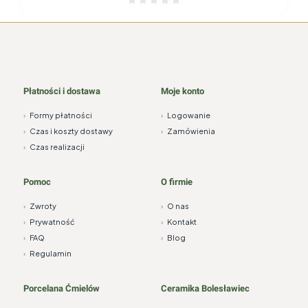
Płatności i dostawa
Moje konto
›
Formy płatności
›
Logowanie
›
Czas i koszty dostawy
›
Zamówienia
›
Czas realizacji
Pomoc
O firmie
›
Zwroty
›
O nas
›
Prywatność
›
Kontakt
›
FAQ
›
Blog
›
Regulamin
Porcelana Ćmielów
Ceramika Bolesławiec