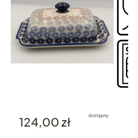
dostępny
Cena
124,00 zł