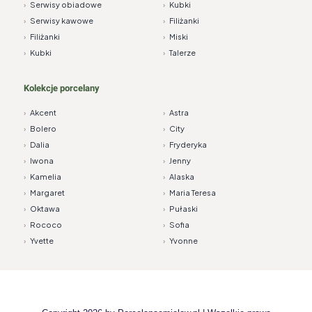
›
Serwisy obiadowe
›
Kubki
›
Serwisy kawowe
›
Filiżanki
›
Filiżanki
›
Miski
›
Kubki
›
Talerze
Kolekcje porcelany
›
Akcent
›
Astra
›
Bolero
›
City
›
Dalia
›
Fryderyka
›
Iwona
›
Jenny
›
Kamelia
›
Alaska
›
Margaret
›
Maria Teresa
›
Oktawa
›
Pułaski
›
Rococo
›
Sofia
›
Yvette
›
Yvonne