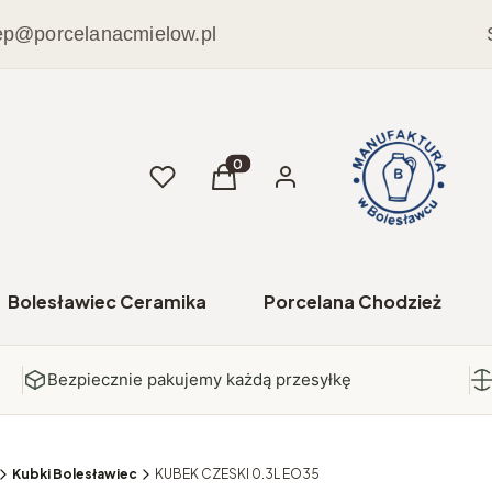
ep@porcelanacmielow.pl
Ulubione
Produkty w koszyku: 0. Zobacz sz
Koszyk
Zaloguj się
Bolesławiec Ceramika
Porcelana Chodzież
Bezpiecznie pakujemy każdą przesyłkę
Kubki Bolesławiec
KUBEK CZESKI 0.3L EO35