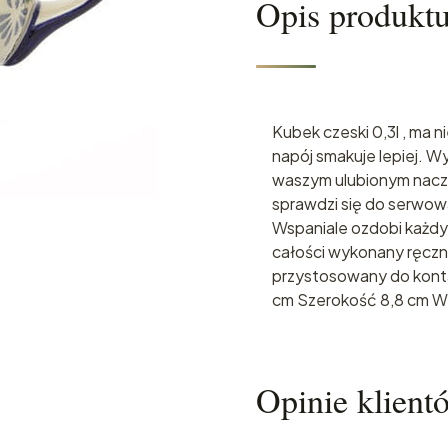
Opis produkt
Kubek czeski 0,3l , ma 
napój smakuje lepiej. 
waszym ulubionym nacz
sprawdzi się do serwow
Wspaniale ozdobi każdy 
całości wykonany ręczn
przystosowany do konta
cm Szerokość 8,8 cm W
Opinie klient