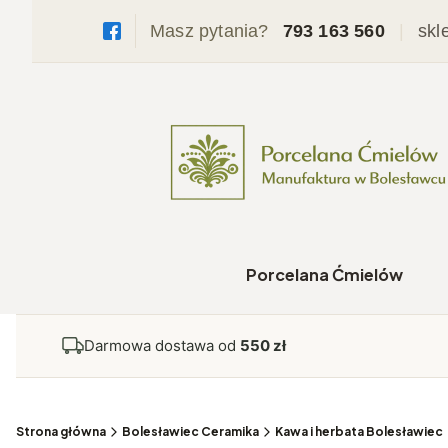
Masz pytania?
793 163 560
|
skl
Porcelana Ćmielów
Darmowa dostawa od
550 zł
Strona główna
Bolesławiec Ceramika
Kawa i herbata Bolesławiec