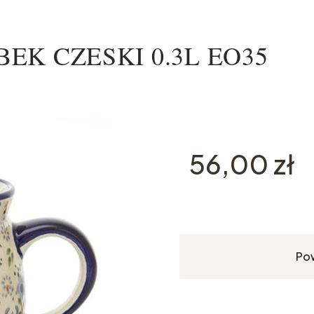
KUBEK CZESKI 0.3L EO35
Cena
56,00 zł
Po