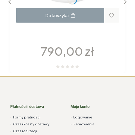
Do koszyka
GARNITUR DO KAWY dla 6 osób 22
elementy H115 YVONNE Chodzież
Cena
790,00 zł
Płatności i dostawa
Moje konto
›
Formy płatności
›
Logowanie
›
Czas i koszty dostawy
›
Zamówienia
›
Czas realizacji