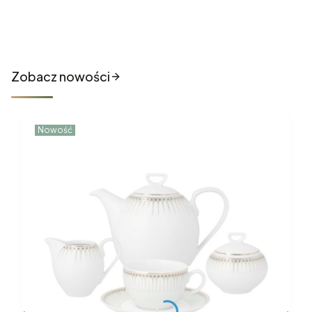
Nowości które właśnie trafiły
do sklepu
Zobacz nowości
Nowość