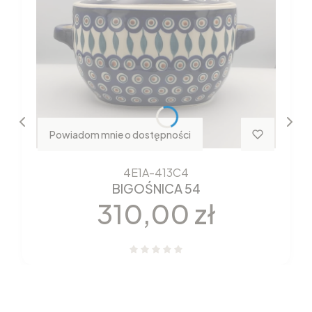
Powiadom mnie o dostępności
4E1A-413C4
BIGOŚNICA 54
Cena
310,00 zł