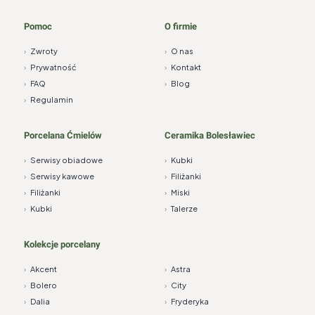
Pomoc
O firmie
›
Zwroty
›
O nas
›
Prywatność
›
Kontakt
›
FAQ
›
Blog
›
Regulamin
Porcelana Ćmielów
Ceramika Bolesławiec
›
Serwisy obiadowe
›
Kubki
›
Serwisy kawowe
›
Filiżanki
›
Filiżanki
›
Miski
›
Kubki
›
Talerze
Kolekcje porcelany
›
Akcent
›
Astra
›
Bolero
›
City
›
Dalia
›
Fryderyka