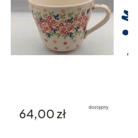
dostępny
Cena
64,00 zł