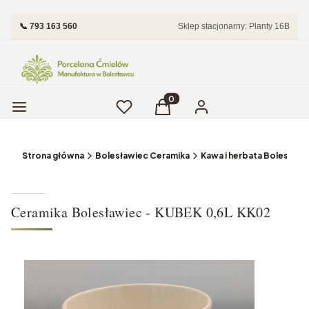
📞 793 163 560
Sklep stacjonarny: Planty 16B
Menu
Ulubione
Produkty w koszyku: 0. Zobac
Koszyk
Zaloguj się
Strona główna
Bolesławiec Ceramika
Kawa i herbata Bolesławi
Ceramika Bolesławiec - KUBEK 0,6L KK02