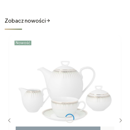
do sklepu
Zobacz nowości
Nowość