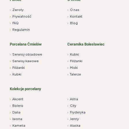
›
Zwroty
›
O nas
›
Prywatność
›
Kontakt
›
FAQ
›
Blog
›
Regulamin
Porcelana Ćmielów
Ceramika Bolesławiec
›
Serwisy obiadowe
›
Kubki
›
Serwisy kawowe
›
Filiżanki
›
Filiżanki
›
Miski
›
Kubki
›
Talerze
Kolekcje porcelany
›
Akcent
›
Astra
›
Bolero
›
City
›
Dalia
›
Fryderyka
›
Iwona
›
Jenny
›
Kamelia
›
Alaska