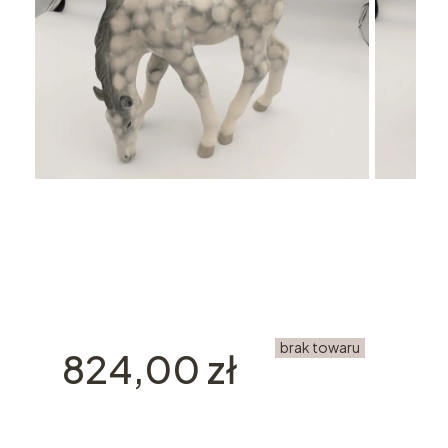
brak towaru
Cena
824,00 zł