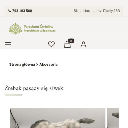
📞 793 163 560
Sklep stacjonarny: Planty 16B
Menu
Ulubione
Produkty w koszyku: 0. Zobac
Koszyk
Zaloguj się
Strona główna
Akcesoria
Źrebak pasący się siwek