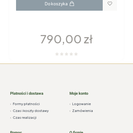
Do koszyka
GARNITUR DO KAWY dla 6 osób 22
elementy H115 YVONNE Chodzież
Cena
790,00 zł
Płatności i dostawa
Moje konto
›
Formy płatności
›
Logowanie
›
Czas i koszty dostawy
›
Zamówienia
›
Czas realizacji
Pomoc
O firmie