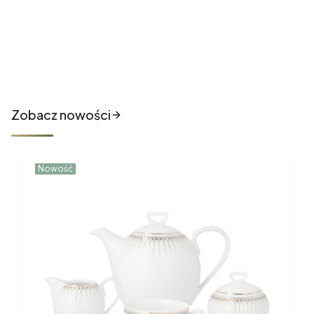
Nowości które właśnie trafiły
do sklepu
Zobacz nowości
Nowość