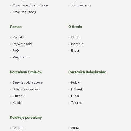
›
Czas i koszty dostawy
›
Zamówienia
›
Czas realizacji
Pomoc
O firmie
›
Zwroty
›
O nas
›
Prywatność
›
Kontakt
›
FAQ
›
Blog
›
Regulamin
Porcelana Ćmielów
Ceramika Bolesławiec
›
Serwisy obiadowe
›
Kubki
›
Serwisy kawowe
›
Filiżanki
›
Filiżanki
›
Miski
›
Kubki
›
Talerze
Kolekcje porcelany
›
Akcent
›
Astra