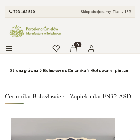
📞 793 163 560
Sklep stacjonarny: Planty 16B
Menu
Ulubione
Produkty w koszyku: 0. Zobac
Koszyk
Zaloguj się
Strona główna
Bolesławiec Ceramika
Gotowanie i pieczenie B
Ceramika Bolesławiec - Zapiekanka FN32 ASD