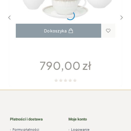
Do koszyka
GARNITUR DO KAWY dla 6 osób 22
elementy H115 YVONNE Chodzież
Cena
790,00 zł
Płatności i dostawa
Moje konto
›
Formy płatności
›
Logowanie