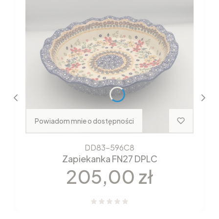
Powiadom mnie o dostępności
DD83-596C8
Zapiekanka FN27 DPLC
Cena
205,00 zł