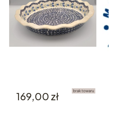
brak towaru
Cena
169,00 zł