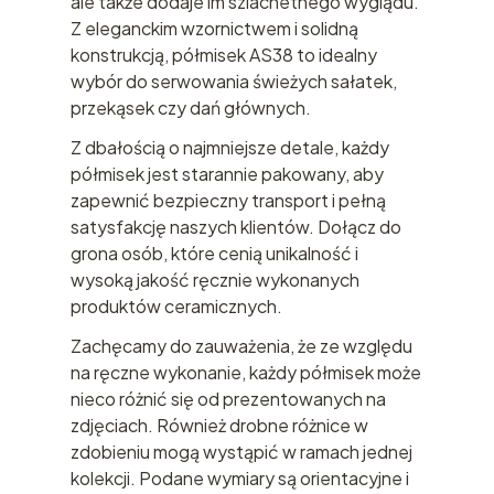
ale także dodaje im szlachetnego wyglądu.
Z eleganckim wzornictwem i solidną
konstrukcją, półmisek AS38 to idealny
wybór do serwowania świeżych sałatek,
przekąsek czy dań głównych.
Z dbałością o najmniejsze detale, każdy
półmisek jest starannie pakowany, aby
zapewnić bezpieczny transport i pełną
satysfakcję naszych klientów. Dołącz do
grona osób, które cenią unikalność i
wysoką jakość ręcznie wykonanych
produktów ceramicznych.
Zachęcamy do zauważenia, że ze względu
na ręczne wykonanie, każdy półmisek może
nieco różnić się od prezentowanych na
zdjęciach. Również drobne różnice w
zdobieniu mogą wystąpić w ramach jednej
kolekcji. Podane wymiary są orientacyjne i