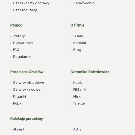
›
Czas i koszty dostawy
›
Zamówienia
›
Czas realizacji
Pomoc
O firmie
›
Zwroty
›
O nas
›
Prywatność
›
Kontakt
›
FAQ
›
Blog
›
Regulamin
Porcelana Ćmielów
Ceramika Bolesławiec
›
Serwisy obiadowe
›
Kubki
›
Serwisy kawowe
›
Filiżanki
›
Filiżanki
›
Miski
›
Kubki
›
Talerze
Kolekcje porcelany
›
Akcent
›
Astra