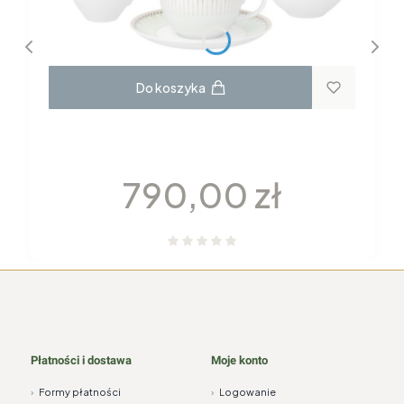
Do koszyka
GARNITUR DO KAWY dla 6 osób 22
elementy H115 YVONNE Chodzież
Cena
790,00 zł
Płatności i dostawa
Moje konto
›
Formy płatności
›
Logowanie