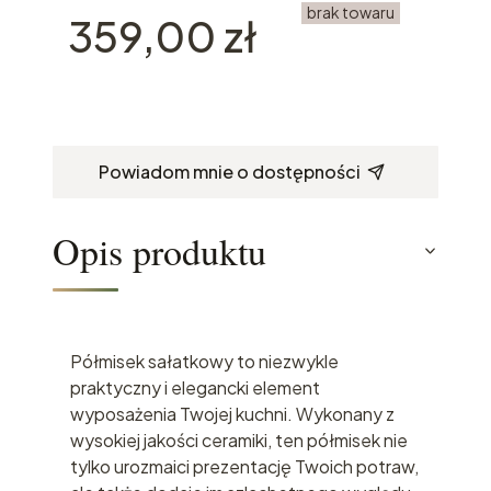
brak towaru
Cena
359,00 zł
Powiadom mnie o dostępności
Opis produktu
Półmisek sałatkowy to niezwykle
praktyczny i elegancki element
wyposażenia Twojej kuchni. Wykonany z
wysokiej jakości ceramiki, ten półmisek nie
tylko urozmaici prezentację Twoich potraw,