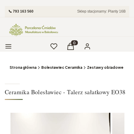
📞 793 163 560
Sklep stacjonarny: Planty 16B
Menu
Ulubione
Produkty w koszyku: 0. Zobac
Koszyk
Zaloguj się
Strona główna
Bolesławiec Ceramika
Zestawy obiadowe i Tale
Ceramika Bolesławiec - Talerz sałatkowy EO38