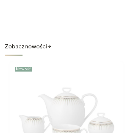
Nowości które właśnie trafiły
do sklepu
Zobacz nowości
Nowość