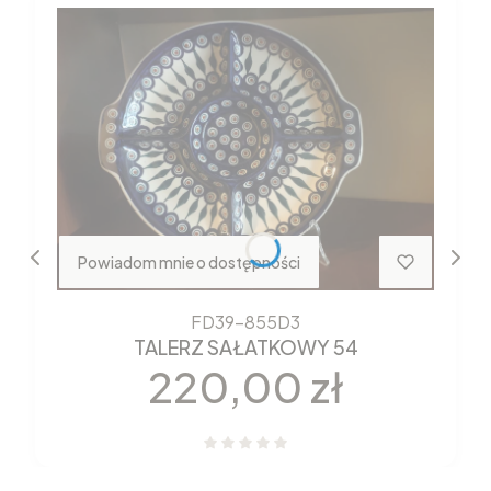
Powiadom mnie o dostępności
FD39-855D3
TALERZ SAŁATKOWY 54
Cena
220,00 zł