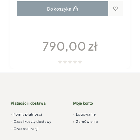
Do koszyka
GARNITUR DO KAWY dla 6 osób 22
elementy H115 YVONNE Chodzież
Cena
790,00 zł
Płatności i dostawa
Moje konto
›
Formy płatności
›
Logowanie
›
Czas i koszty dostawy
›
Zamówienia
›
Czas realizacji