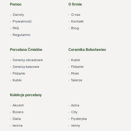
Pomoc
O firmie
›
Zwroty
›
O nas
›
Prywatność
›
Kontakt
›
FAQ
›
Blog
›
Regulamin
Porcelana Ćmielów
Ceramika Bolesławiec
›
Serwisy obiadowe
›
Kubki
›
Serwisy kawowe
›
Filiżanki
›
Filiżanki
›
Miski
›
Kubki
›
Talerze
Kolekcje porcelany
›
Akcent
›
Astra
›
Bolero
›
City
›
Dalia
›
Fryderyka
›
Iwona
›
Jenny