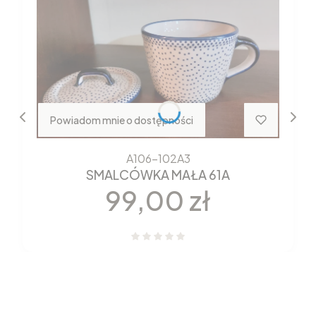
Powiadom mnie o dostępności
A106-102A3
SMALCÓWKA MAŁA 61A
Cena
99,00 zł
Nowości które właśnie trafiły