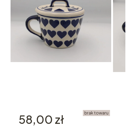
brak towaru
Cena
58,00 zł