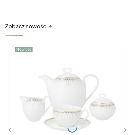
do sklepu
Zobacz nowości
Nowość