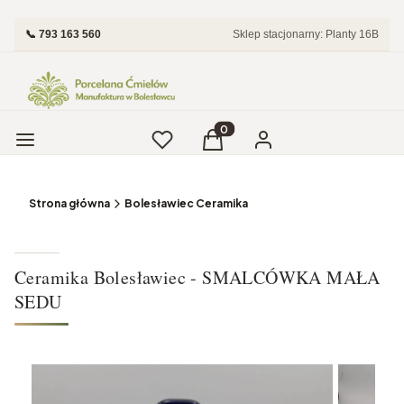
📞 793 163 560
Sklep stacjonarny: Planty 16B
Menu
Ulubione
Produkty w koszyku: 0. Zobac
Koszyk
Zaloguj się
Strona główna
Bolesławiec Ceramika
Ceramika Bolesławiec - SMALCÓWKA MAŁA
SEDU