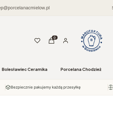
ep@porcelanacmielow.pl
Ulubione
Produkty w koszyku: 0. Zobacz sz
Koszyk
Zaloguj się
Bolesławiec Ceramika
Porcelana Chodzież
Bezpiecznie pakujemy każdą przesyłkę