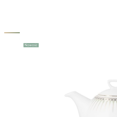
Nowości które właśnie trafiły d
Nowość