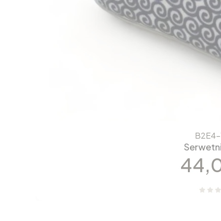
B2E4-
Serwetn
Cen
44,0