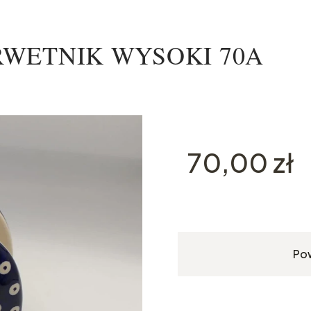
 SERWETNIK WYSOKI 70A
Cena
70,00 zł
Po