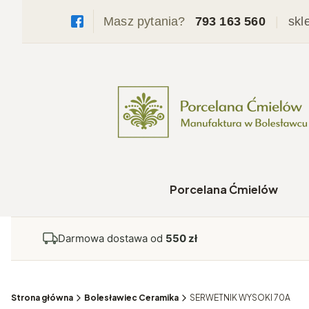
Masz pytania?
793 163 560
|
skl
Porcelana Ćmielów
Darmowa dostawa od
550 zł
Strona główna
Bolesławiec Ceramika
SERWETNIK WYSOKI 70A