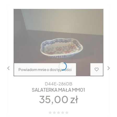
Powiadom mnie o dostępności
D44E-286DB
SALATERKA MAŁA MM01
Cena
35,00 zł