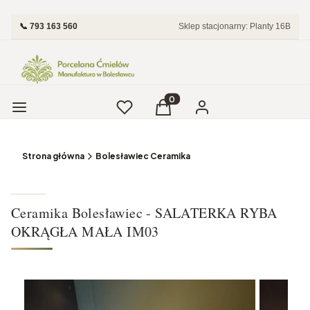
📞 793 163 560
Sklep stacjonarny: Planty 16B
Menu
Ulubione
Produkty w koszyku: 0. Zobac
Koszyk
Zaloguj się
Strona główna
Bolesławiec Ceramika
Ceramika Bolesławiec - SALATERKA RYBA
OKRĄGŁA MAŁA IM03