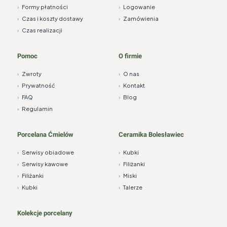
›
Formy płatności
›
Logowanie
›
Czas i koszty dostawy
›
Zamówienia
›
Czas realizacji
Pomoc
O firmie
›
Zwroty
›
O nas
›
Prywatność
›
Kontakt
›
FAQ
›
Blog
›
Regulamin
Porcelana Ćmielów
Ceramika Bolesławiec
›
Serwisy obiadowe
›
Kubki
›
Serwisy kawowe
›
Filiżanki
›
Filiżanki
›
Miski
›
Kubki
›
Talerze
Kolekcje porcelany