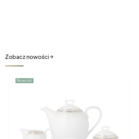
Nowości które właśnie trafiły
do sklepu
Zobacz nowości
Nowość