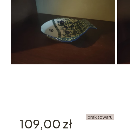
brak towaru
Cena
109,00 zł