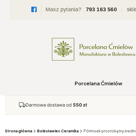
Masz pytania?
793 163 560
|
skl
Porcelana Ćmielów
Darmowa dostawa od
550 zł
Strona główna
Bolesławiec Ceramika
Półmisek prostokątny średni