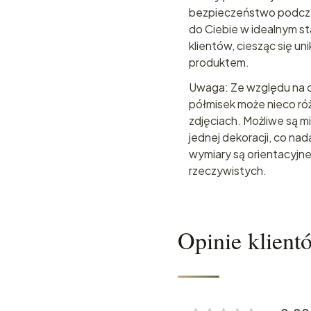
bezpieczeństwo podczas
do Ciebie w idealnym s
klientów, ciesząc się 
produktem.
Uwaga: Ze względu na c
półmisek może nieco ró
zdjęciach. Możliwe są m
jednej dekoracji, co n
wymiary są orientacyjne
rzeczywistych.
Opinie klient