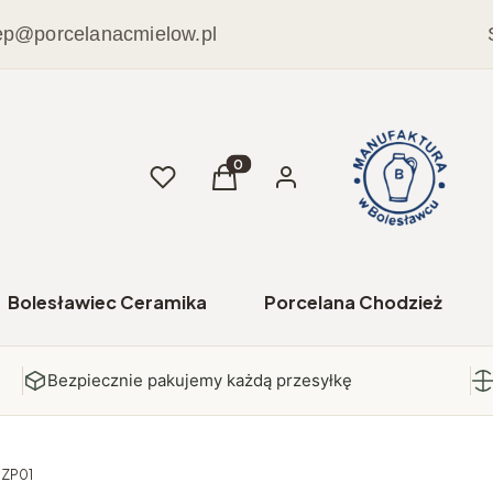
ep@porcelanacmielow.pl
Ulubione
Produkty w koszyku: 0. Zobacz sz
Koszyk
Zaloguj się
Bolesławiec Ceramika
Porcelana Chodzież
Bezpiecznie pakujemy każdą przesyłkę
 ZP01