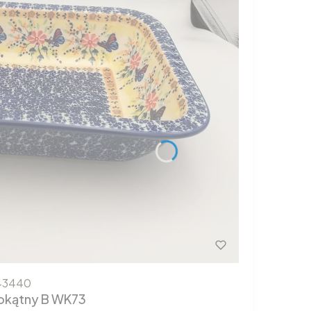
43440
okątny B WK73