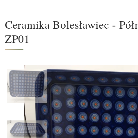
Ceramika Bolesławiec - Półm
ZP01