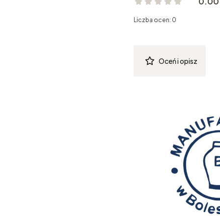
0.00
Liczba ocen: 0
Oceń i opisz