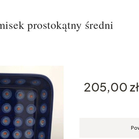
isek prostokątny średni
Cena
205,00 z
Po