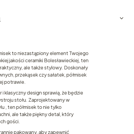
u
misek to niezastąpiony element Twojego
iej jakości ceramiki Bolesławieckiej, ten
 praktyczny, ale także stylowy. Doskonały
nych, przekąsek czy sałatek, półmisek
ej potrawie.
 i klasyczny design sprawią, że będzie
stroju stołu. Zaprojektowany w
u , ten półmisek to nie tylko
hni, ale także piękny detal, który
ch gości.
arannie pakowany, aby zapewnić