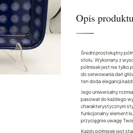
Opis produkt
Średni prostokątny pół
stołu. Wykonany z wysok
półmisek jest nie tylko
do serwowania dań głów
ten doda elegancji każd
Jego uniwersalny rozmiar
pasował do każdego wy
charakterystycznym styl
funkcjonalny element kuc
przyciągnie uwagę Twoi
Każdy półmisek jest st