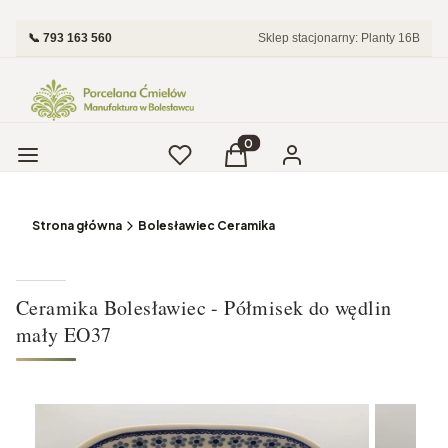
📞 793 163 560
Sklep stacjonarny: Planty 16B
Menu
Ulubione
Produkty w koszyku: 0. Zobac
Koszyk
Zaloguj się
Strona główna
Bolesławiec Ceramika
Ceramika Bolesławiec - Półmisek do wędlin
mały EO37