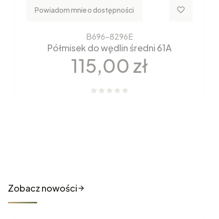
Powiadom mnie o dostępności
B696-8296E
Półmisek do wędlin średni 61A
Cena
115,00 zł
Nowości które właśnie trafiły
do sklepu
Zobacz nowości