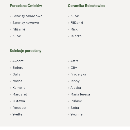
Porcelana Ćmielów
Ceramika Bolesławiec
›
Serwisy obiadowe
›
Kubki
›
Serwisy kawowe
›
Filiżanki
›
Filiżanki
›
Miski
›
Kubki
›
Talerze
Kolekcje porcelany
›
Akcent
›
Astra
›
Bolero
›
City
›
Dalia
›
Fryderyka
›
Iwona
›
Jenny
›
Kamelia
›
Alaska
›
Margaret
›
Maria Teresa
›
Oktawa
›
Pułaski
›
Rococo
›
Sofia
›
Yvette
›
Yvonne