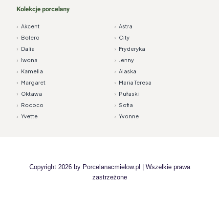
Kolekcje porcelany
›
Akcent
›
Astra
›
Bolero
›
City
›
Dalia
›
Fryderyka
›
Iwona
›
Jenny
›
Kamelia
›
Alaska
›
Margaret
›
Maria Teresa
›
Oktawa
›
Pułaski
›
Rococo
›
Sofia
›
Yvette
›
Yvonne
Copyright 2026 by
Porcelanacmielow.pl
| Wszelkie prawa
zastrzeżone