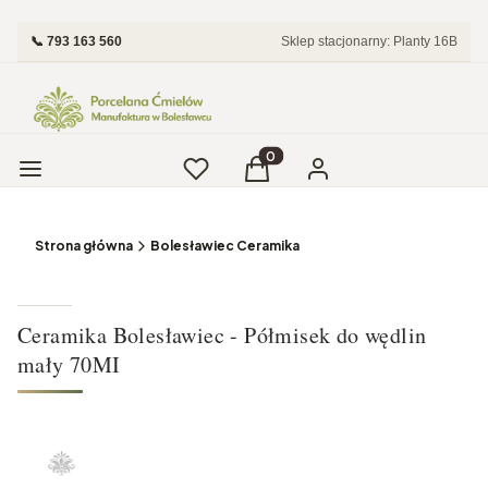
📞 793 163 560
Sklep stacjonarny: Planty 16B
Menu
Ulubione
Produkty w koszyku: 0. Zobac
Koszyk
Zaloguj się
Strona główna
Bolesławiec Ceramika
Ceramika Bolesławiec - Półmisek do wędlin
mały 70MI