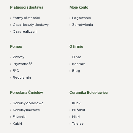
Płatności i dostawa
Moje konto
›
Formy płatności
›
Logowanie
›
Czas i koszty dostawy
›
Zamówienia
›
Czas realizacji
Pomoc
O firmie
›
Zwroty
›
O nas
›
Prywatność
›
Kontakt
›
FAQ
›
Blog
›
Regulamin
Porcelana Ćmielów
Ceramika Bolesławiec
›
Serwisy obiadowe
›
Kubki
›
Serwisy kawowe
›
Filiżanki
›
Filiżanki
›
Miski
›
Kubki
›
Talerze