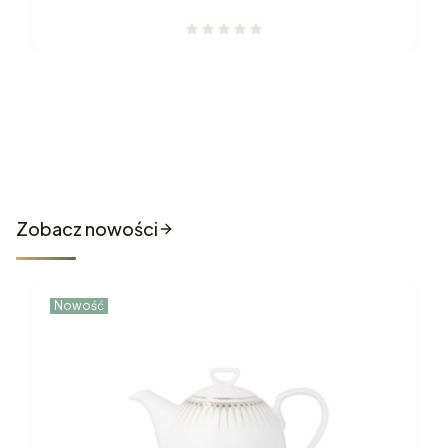
Nowości które właśnie trafiły
do sklepu
Zobacz nowości
Nowość