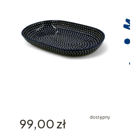
dostępny
Cena
99,00 zł