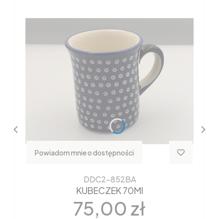
Powiadom mnie o dostępności
DDC2-852BA
KUBECZEK 70MI
Cena
75,00 zł