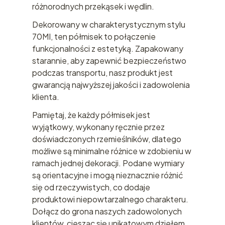
różnorodnych przekąsek i wędlin.
Dekorowany w charakterystycznym stylu
70MI, ten półmisek to połączenie
funkcjonalności z estetyką. Zapakowany
starannie, aby zapewnić bezpieczeństwo
podczas transportu, nasz produkt jest
gwarancją najwyższej jakości i zadowolenia
klienta.
Pamiętaj, że każdy półmisek jest
wyjątkowy, wykonany ręcznie przez
doświadczonych rzemieślników, dlatego
możliwe są minimalne różnice w zdobieniu w
ramach jednej dekoracji. Podane wymiary
są orientacyjne i mogą nieznacznie różnić
się od rzeczywistych, co dodaje
produktowi niepowtarzalnego charakteru.
Dołącz do grona naszych zadowolonych
klientów, ciesząc się unikatowym dziełem