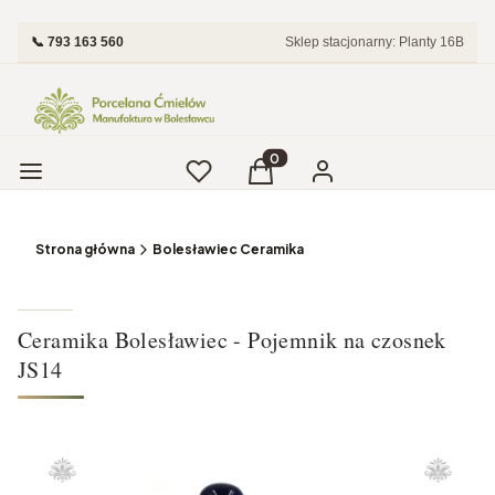
📞 793 163 560
Sklep stacjonarny: Planty 16B
Menu
Ulubione
Produkty w koszyku: 0. Zobac
Koszyk
Zaloguj się
Strona główna
Bolesławiec Ceramika
Ceramika Bolesławiec - Pojemnik na czosnek
JS14