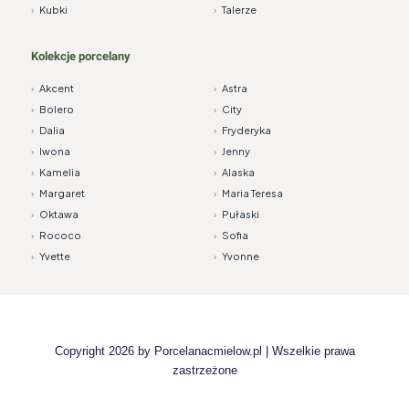
›
Kubki
›
Talerze
Kolekcje porcelany
›
Akcent
›
Astra
›
Bolero
›
City
›
Dalia
›
Fryderyka
›
Iwona
›
Jenny
›
Kamelia
›
Alaska
›
Margaret
›
Maria Teresa
›
Oktawa
›
Pułaski
›
Rococo
›
Sofia
›
Yvette
›
Yvonne
Copyright 2026 by
Porcelanacmielow.pl
| Wszelkie prawa
zastrzeżone