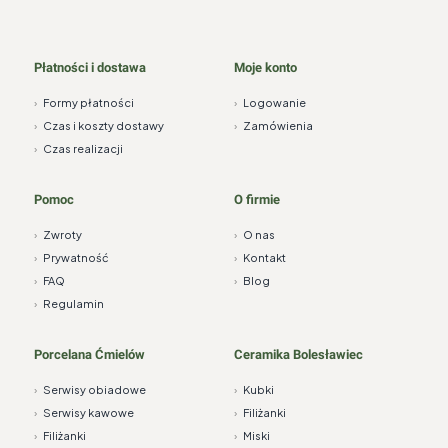
Płatności i dostawa
Moje konto
›
Formy płatności
›
Logowanie
›
Czas i koszty dostawy
›
Zamówienia
›
Czas realizacji
Pomoc
O firmie
›
Zwroty
›
O nas
›
Prywatność
›
Kontakt
›
FAQ
›
Blog
›
Regulamin
Porcelana Ćmielów
Ceramika Bolesławiec
›
Serwisy obiadowe
›
Kubki
›
Serwisy kawowe
›
Filiżanki
›
Filiżanki
›
Miski