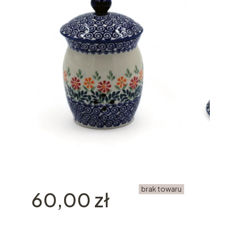
brak towaru
Cena
60,00 zł