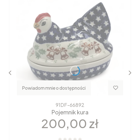
Powiadom mnie o dostępności
91DF-66892
Pojemnik kura
Cena
200,00 zł