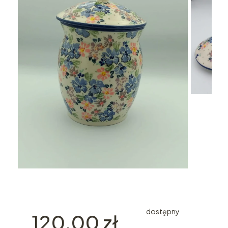
dostępny
Cena
120,00 zł