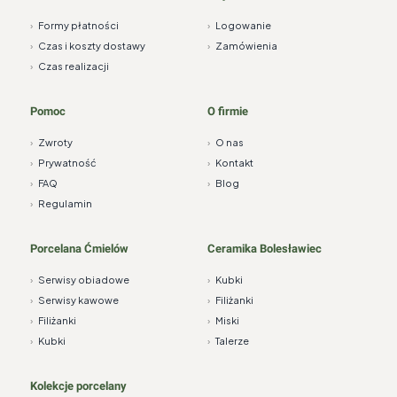
›
Formy płatności
›
Logowanie
›
Czas i koszty dostawy
›
Zamówienia
›
Czas realizacji
Pomoc
O firmie
›
Zwroty
›
O nas
›
Prywatność
›
Kontakt
›
FAQ
›
Blog
›
Regulamin
Porcelana Ćmielów
Ceramika Bolesławiec
›
Serwisy obiadowe
›
Kubki
›
Serwisy kawowe
›
Filiżanki
›
Filiżanki
›
Miski
›
Kubki
›
Talerze
Kolekcje porcelany