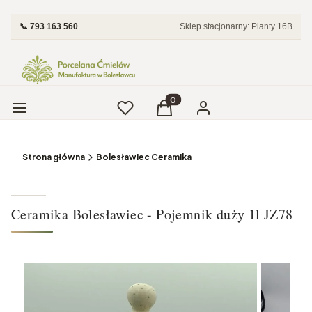
📞 793 163 560
Sklep stacjonarny: Planty 16B
Menu
Ulubione
Produkty w koszyku: 0. Zobac
Koszyk
Zaloguj się
Strona główna
Bolesławiec Ceramika
Ceramika Bolesławiec - Pojemnik duży 1l JZ78