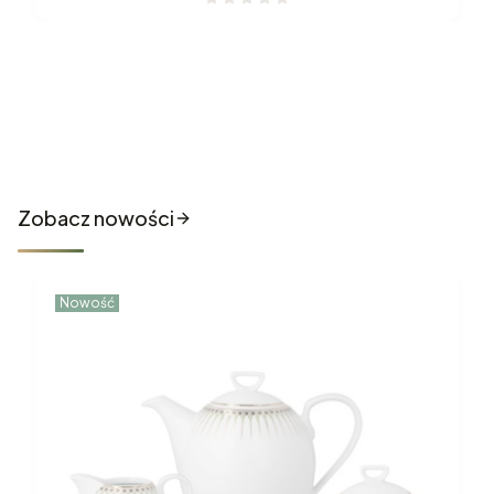
Nowości które właśnie trafiły
do sklepu
Zobacz nowości
Nowość