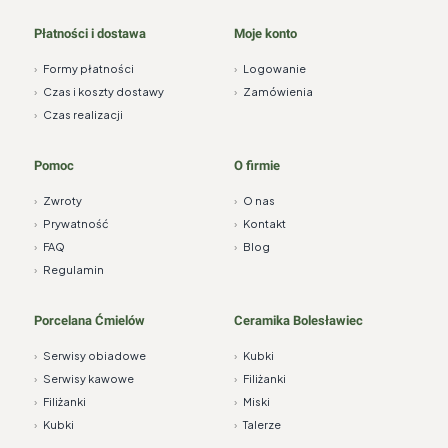
Płatności i dostawa
Moje konto
›
Formy płatności
›
Logowanie
›
Czas i koszty dostawy
›
Zamówienia
›
Czas realizacji
Pomoc
O firmie
›
Zwroty
›
O nas
›
Prywatność
›
Kontakt
›
FAQ
›
Blog
›
Regulamin
Porcelana Ćmielów
Ceramika Bolesławiec
›
Serwisy obiadowe
›
Kubki
›
Serwisy kawowe
›
Filiżanki
›
Filiżanki
›
Miski
›
Kubki
›
Talerze