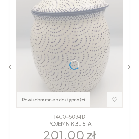
Powiadom mnie o dostępności
14C0-5034D
POJEMNIK 3L 61A
Cena
201,00 zł