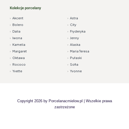
Kolekcje porcelany
›
Akcent
›
Astra
›
Bolero
›
City
›
Dalia
›
Fryderyka
›
Iwona
›
Jenny
›
Kamelia
›
Alaska
›
Margaret
›
Maria Teresa
›
Oktawa
›
Pułaski
›
Rococo
›
Sofia
›
Yvette
›
Yvonne
Copyright 2026 by
Porcelanacmielow.pl
| Wszelkie prawa
zastrzeżone