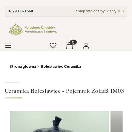
📞 793 163 560
Sklep stacjonarny: Planty 16B
Menu
Ulubione
Produkty w koszyku: 0. Zobac
Koszyk
Zaloguj się
Strona główna
Bolesławiec Ceramika
Ceramika Bolesławiec - Pojemnik Żołądź IM03