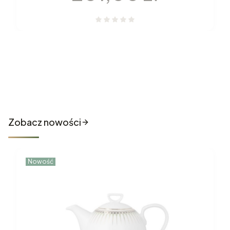
Nowości które właśnie trafiły
do sklepu
Zobacz nowości
Nowość