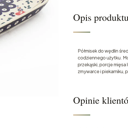
Opis produkt
Półmisek do wędlin śred
codziennego użytku. M
przekąski, porcje mięsa 
zmywarce i piekarniku,
Opinie klient