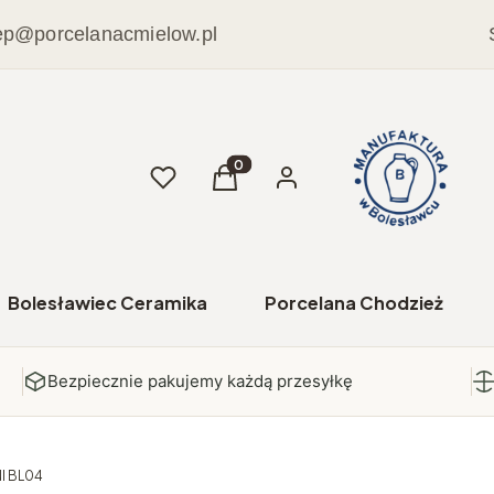
ep@porcelanacmielow.pl
Ulubione
Produkty w koszyku: 0. Zobacz sz
Koszyk
Zaloguj się
Bolesławiec Ceramika
Porcelana Chodzież
Bezpiecznie pakujemy każdą przesyłkę
I BL04