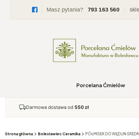
Masz pytania?
793 163 560
|
skl
Porcelana Ćmielów
Darmowa dostawa od
550 zł
Strona główna
Bolesławiec Ceramika
PÓŁMISEK DO WĘDLIN ŚREDN