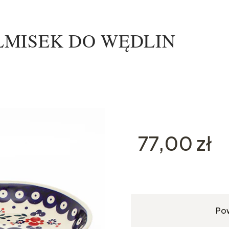
 PÓŁMISEK DO WĘDLIN
Cena
77,00 zł
Po