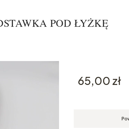
 PODSTAWKA POD ŁYŻKĘ
Cena
65,00 zł
Po