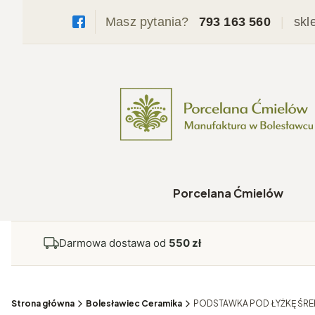
Masz pytania?
793 163 560
|
skl
Porcelana Ćmielów
Darmowa dostawa od
550 zł
Strona główna
Bolesławiec Ceramika
PODSTAWKA POD ŁYŻKĘ ŚRED