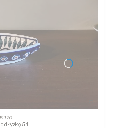
39320
od łyżkę 54