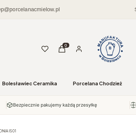
ep@porcelanacmielow.pl
Ulubione
Produkty w koszyku: 0. Zobacz sz
Koszyk
Zaloguj się
Bolesławiec Ceramika
Porcelana Chodzież
Bezpiecznie pakujemy każdą przesyłkę
NIA IS01