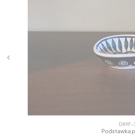
D89F-
Podstawka p