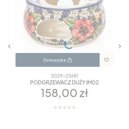
Do koszyka
5D29-25681
PODGRZEWACZ DUŻY IM02
Cena
158,00 zł