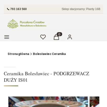
📞 793 163 560
Sklep stacjonarny: Planty 16B
Menu
Ulubione
Produkty w koszyku: 0. Zobac
Koszyk
Zaloguj się
Strona główna
Bolesławiec Ceramika
Ceramika Bolesławiec - PODGRZEWACZ
DUŻY IS01