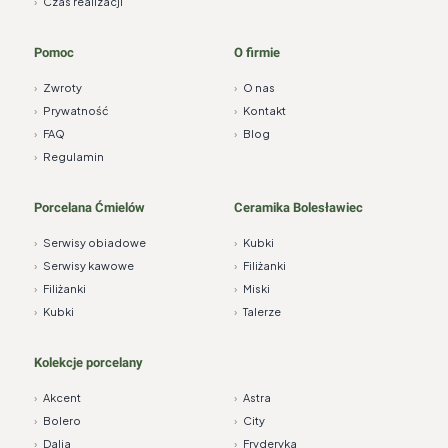
›
Czas realizacji
Pomoc
O firmie
›
Zwroty
›
O nas
›
Prywatność
›
Kontakt
›
FAQ
›
Blog
›
Regulamin
Porcelana Ćmielów
Ceramika Bolesławiec
›
Serwisy obiadowe
›
Kubki
›
Serwisy kawowe
›
Filiżanki
›
Filiżanki
›
Miski
›
Kubki
›
Talerze
Kolekcje porcelany
›
Akcent
›
Astra
›
Bolero
›
City
›
Dalia
›
Fryderyka