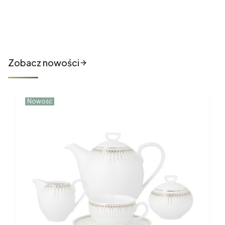
Nowości które właśnie trafiły
do sklepu
Zobacz nowości
Nowość