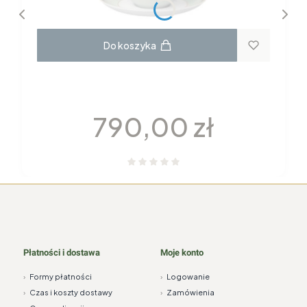
Do koszyka
GARNITUR DO KAWY dla 6 osób 22
elementy H115 YVONNE Chodzież
Cena
790,00 zł
Płatności i dostawa
Moje konto
›
Formy płatności
›
Logowanie
›
Czas i koszty dostawy
›
Zamówienia