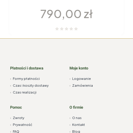
elementy H115 YVONNE Chodzież
Cena
790,00 zł
Płatności i dostawa
Moje konto
›
Formy płatności
›
Logowanie
›
Czas i koszty dostawy
›
Zamówienia
›
Czas realizacji
Pomoc
O firmie
›
Zwroty
›
O nas
›
Prywatność
›
Kontakt
›
FAQ
›
Blog