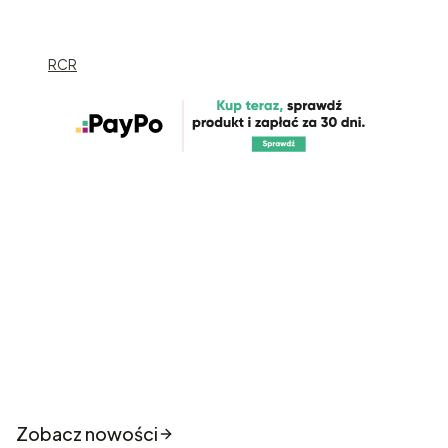
RCR
Nowości które właśnie trafiły
do sklepu
Zobacz nowości