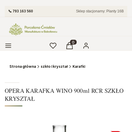
📞 793 163 560
Sklep stacjonarny: Planty 16B
Menu
Ulubione
Produkty w koszyku: 0. Zobac
Koszyk
Zaloguj się
Strona główna
szkło i kryształ
Karafki
OPERA KARAFKA WINO 900ml RCR SZKŁO
KRYSZTAŁ