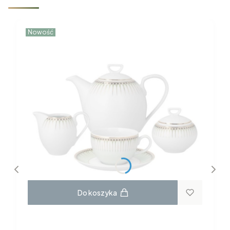
Nowość
Do koszyka
GARNITUR DO KAWY dla 6 osób 22