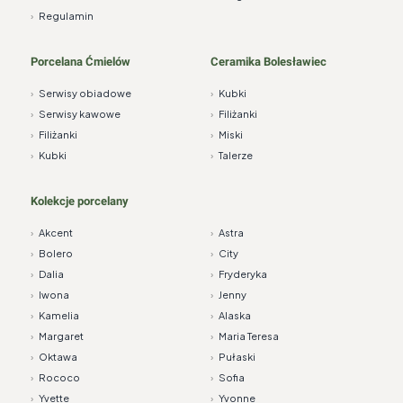
›
Regulamin
Porcelana Ćmielów
Ceramika Bolesławiec
›
Serwisy obiadowe
›
Kubki
›
Serwisy kawowe
›
Filiżanki
›
Filiżanki
›
Miski
›
Kubki
›
Talerze
Kolekcje porcelany
›
Akcent
›
Astra
›
Bolero
›
City
›
Dalia
›
Fryderyka
›
Iwona
›
Jenny
›
Kamelia
›
Alaska
›
Margaret
›
Maria Teresa
›
Oktawa
›
Pułaski
›
Rococo
›
Sofia
›
Yvette
›
Yvonne