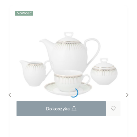
Nowość
Do koszyka
GARNITUR DO KAWY dla 6 osób 22
elementy H115 YVONNE Chodzież