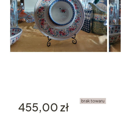
brak towaru
Cena
455,00 zł