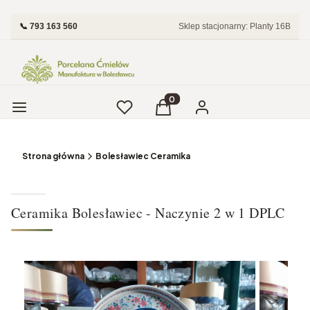
📞 793 163 560
Sklep stacjonarny: Planty 16B
Menu
Ulubione
Produkty w koszyku: 0. Zobac
Koszyk
Zaloguj się
Strona główna
Bolesławiec Ceramika
Ceramika Bolesławiec - Naczynie 2 w 1 DPLC