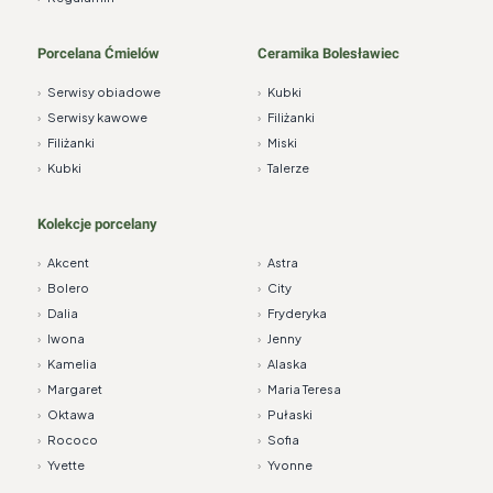
Porcelana Ćmielów
Ceramika Bolesławiec
›
Serwisy obiadowe
›
Kubki
›
Serwisy kawowe
›
Filiżanki
›
Filiżanki
›
Miski
›
Kubki
›
Talerze
Kolekcje porcelany
›
Akcent
›
Astra
›
Bolero
›
City
›
Dalia
›
Fryderyka
›
Iwona
›
Jenny
›
Kamelia
›
Alaska
›
Margaret
›
Maria Teresa
›
Oktawa
›
Pułaski
›
Rococo
›
Sofia
›
Yvette
›
Yvonne