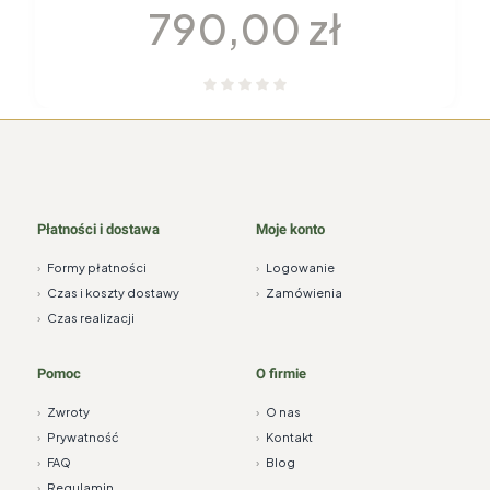
Cena
790,00 zł
Płatności i dostawa
Moje konto
›
Formy płatności
›
Logowanie
›
Czas i koszty dostawy
›
Zamówienia
›
Czas realizacji
Pomoc
O firmie
›
Zwroty
›
O nas
›
Prywatność
›
Kontakt
›
FAQ
›
Blog
›
Regulamin