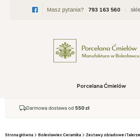
Masz pytania?
793 163 560
|
skl
Porcelana Ćmielów
Darmowa dostawa od
550 zł
Strona główna
Bolesławiec Ceramika
Zestawy obiadowe i Talerz