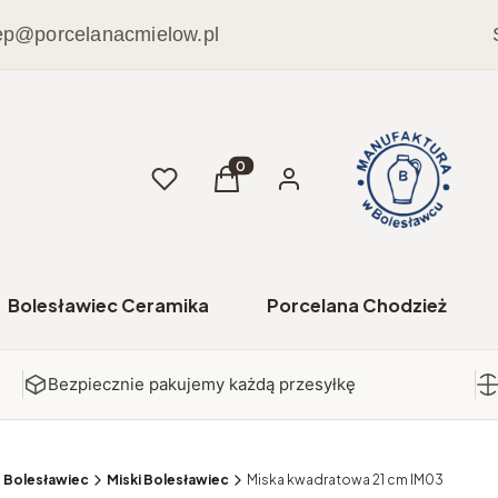
ep@porcelanacmielow.pl
Ulubione
Produkty w koszyku: 0. Zobacz sz
Koszyk
Zaloguj się
Bolesławiec Ceramika
Porcelana Chodzież
Bezpiecznie pakujemy każdą przesyłkę
e Bolesławiec
Miski Bolesławiec
Miska kwadratowa 21 cm IM03