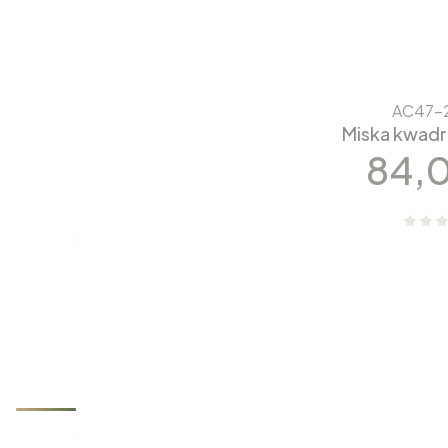
AC47-
Miska kwadr
Cen
84,0
Nowości które właśnie trafiły d