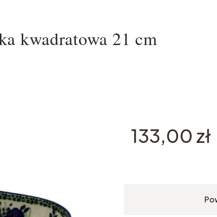
ska kwadratowa 21 cm
Cena
133,00 zł
Po