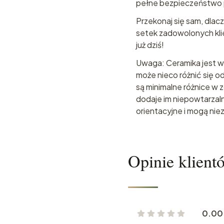
pełne bezpieczeństwo 
Przekonaj się sam, dlac
setek zadowolonych klie
już dziś!
Uwaga: Ceramika jest w
może nieco różnić się 
są minimalne różnice w 
dodaje im niepowtarzal
orientacyjne i mogą nie
Opinie klient
0.00