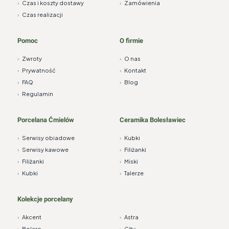
›
Czas i koszty dostawy
›
Zamówienia
›
Czas realizacji
Pomoc
O firmie
›
Zwroty
›
O nas
›
Prywatność
›
Kontakt
›
FAQ
›
Blog
›
Regulamin
Porcelana Ćmielów
Ceramika Bolesławiec
›
Serwisy obiadowe
›
Kubki
›
Serwisy kawowe
›
Filiżanki
›
Filiżanki
›
Miski
›
Kubki
›
Talerze
Kolekcje porcelany
›
Akcent
›
Astra
›
Bolero
›
City