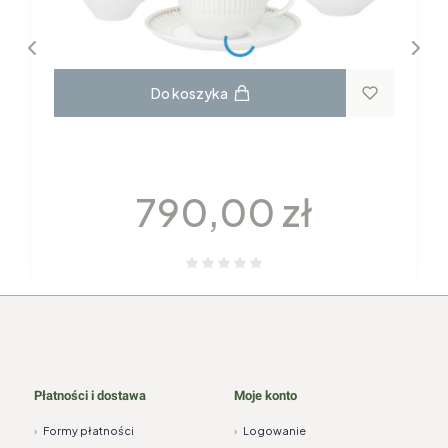
Do koszyka
GARNITUR DO KAWY dla 6 osób 22
elementy H115 YVONNE Chodzież
Cena
790,00 zł
Płatności i dostawa
Moje konto
›
Formy płatności
›
Logowanie