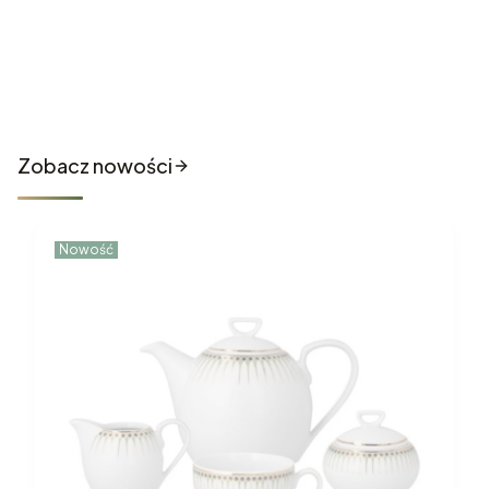
Nowości które właśnie trafiły
do sklepu
Zobacz nowości
Nowość