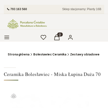
📞 793 163 560
Sklep stacjonarny: Planty 16B
Menu
Ulubione
Produkty w koszyku: 0. Zobac
Koszyk
Zaloguj się
Strona główna
Bolesławiec Ceramika
Zestawy obiadowe i Tale
Ceramika Bolesławiec - Miska Łupina Duża 70