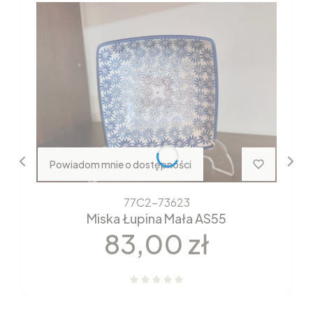
Powiadom mnie o dostępności
77C2-73623
Miska Łupina Mała AS55
Cena
83,00 zł