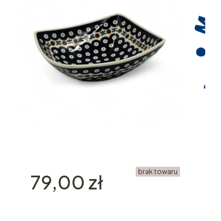
brak towaru
Cena
79,00 zł