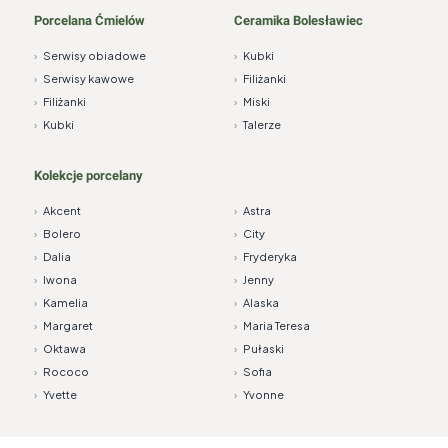
Porcelana Ćmielów
Ceramika Bolesławiec
›
Serwisy obiadowe
›
Kubki
›
Serwisy kawowe
›
Filiżanki
›
Filiżanki
›
Miski
›
Kubki
›
Talerze
Kolekcje porcelany
›
Akcent
›
Astra
›
Bolero
›
City
›
Dalia
›
Fryderyka
›
Iwona
›
Jenny
›
Kamelia
›
Alaska
›
Margaret
›
Maria Teresa
›
Oktawa
›
Pułaski
›
Rococo
›
Sofia
›
Yvette
›
Yvonne