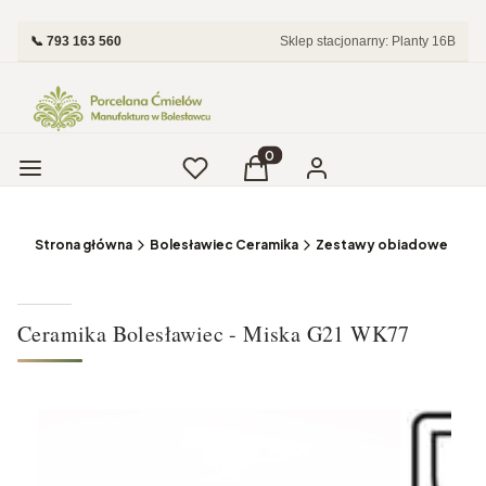
📞 793 163 560
Sklep stacjonarny: Planty 16B
Menu
Ulubione
Produkty w koszyku: 0. Zobac
Koszyk
Zaloguj się
Strona główna
Bolesławiec Ceramika
Zestawy obiadowe i Tale
Ceramika Bolesławiec - Miska G21 WK77