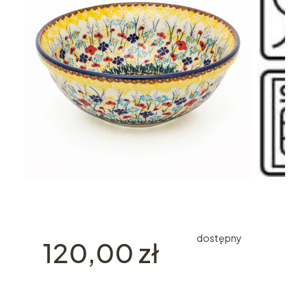
dostępny
Cena
120,00 zł