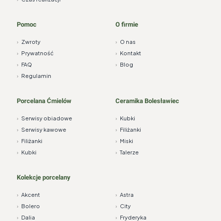
Pomoc
O firmie
›
Zwroty
›
O nas
›
Prywatność
›
Kontakt
›
FAQ
›
Blog
›
Regulamin
Porcelana Ćmielów
Ceramika Bolesławiec
›
Serwisy obiadowe
›
Kubki
›
Serwisy kawowe
›
Filiżanki
›
Filiżanki
›
Miski
›
Kubki
›
Talerze
Kolekcje porcelany
›
Akcent
›
Astra
›
Bolero
›
City
›
Dalia
›
Fryderyka