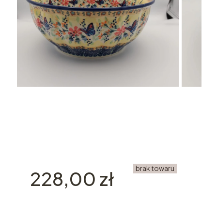
brak towaru
Cena
228,00 zł