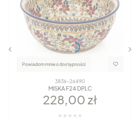
Powiadom mnie o dostępności
3836-26490
MISKA F24 DPLC
Cena
228,00 zł