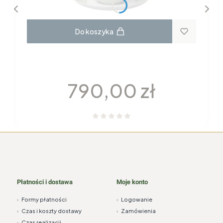
Do koszyka
GARNITUR DO KAWY dla 6 osób 22
elementy H115 YVONNE Chodzież
Cena
790,00 zł
Płatności i dostawa
Moje konto
›
Formy płatności
›
Logowanie
›
Czas i koszty dostawy
›
Zamówienia
›
Czas realizacji