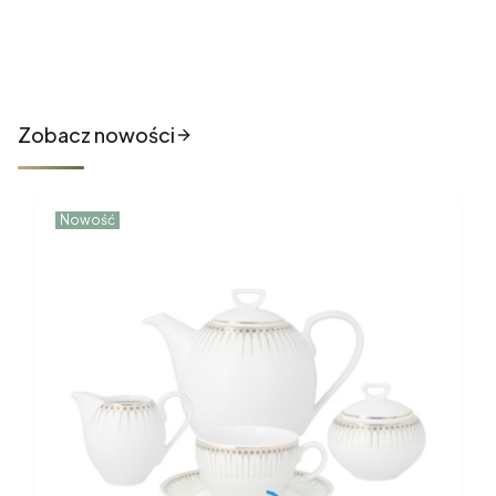
Nowości które właśnie trafiły
do sklepu
Zobacz nowości
Nowość