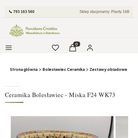
📞 793 163 560
Sklep stacjonarny: Planty 16B
Menu
Ulubione
Produkty w koszyku: 0. Zobac
Koszyk
Zaloguj się
Strona główna
Bolesławiec Ceramika
Zestawy obiadowe i Tale
Ceramika Bolesławiec - Miska F24 WK73