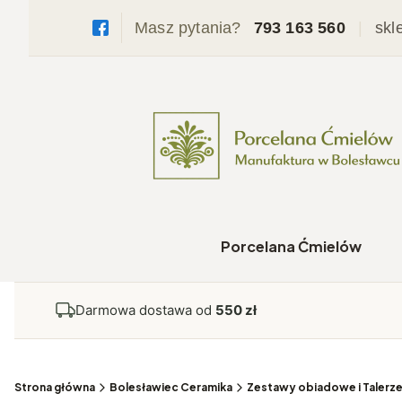
Masz pytania?
793 163 560
|
skl
Porcelana Ćmielów
Darmowa dostawa od
550 zł
Strona główna
Bolesławiec Ceramika
Zestawy obiadowe i Talerz