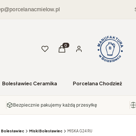
ep@porcelanacmielow.pl
Ulubione
Produkty w koszyku: 0. Zobacz sz
Koszyk
Zaloguj się
Bolesławiec Ceramika
Porcelana Chodzież
Bezpiecznie pakujemy każdą przesyłkę
e Bolesławiec
Miski Bolesławiec
MISKA G24 RU