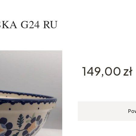
ISKA G24 RU
Cena
149,00 zł
Po