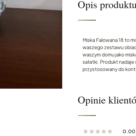
Opis produkt
Miska Falowana 18 to mi
waszego zestawu obiad
waszym domu jako miska
sałatki. Produkt nadaje
przystosowany do konta
Opinie klient
0.00