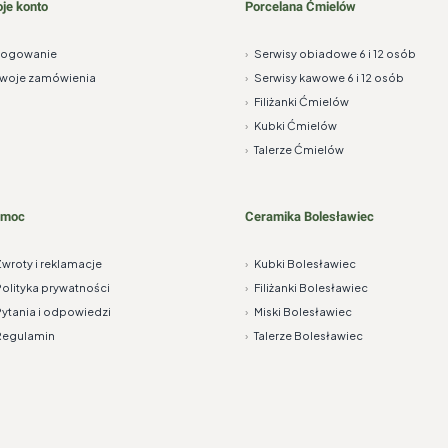
je konto
Porcelana Ćmielów
Logowanie
›
Serwisy obiadowe 6 i 12 osób
woje zamówienia
›
Serwisy kawowe 6 i 12 osób
›
Filiżanki Ćmielów
›
Kubki Ćmielów
›
Talerze Ćmielów
omoc
Ceramika Bolesławiec
wroty i reklamacje
›
Kubki Bolesławiec
olityka prywatności
›
Filiżanki Bolesławiec
ytania i odpowiedzi
›
Miski Bolesławiec
Regulamin
›
Talerze Bolesławiec