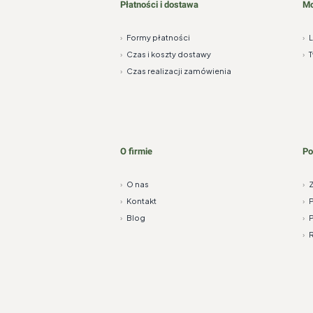
Płatności i dostawa
Mo
›
Formy płatności
›
›
Czas i koszty dostawy
›
T
›
Czas realizacji zamówienia
O firmie
P
›
O nas
›
Z
›
Kontakt
›
P
›
Blog
›
P
›