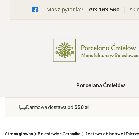
Masz pytania?
793 163 560
|
skl
Porcelana Ćmielów
Darmowa dostawa od
550 zł
Strona główna
Bolesławiec Ceramika
Zestawy obiadowe i Talerz