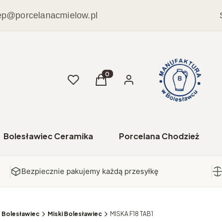
ep@porcelanacmielow.pl
Ulubione
Produkty w koszyku: 0. Zobacz sz
Koszyk
Zaloguj się
Bolesławiec Ceramika
Porcelana Chodzież
Bezpiecznie pakujemy każdą przesyłkę
e Bolesławiec
Miski Bolesławiec
MISKA F18 TAB1