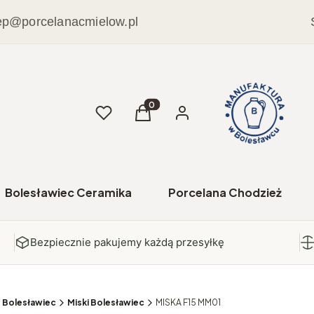
ep@porcelanacmielow.pl
Ulubione
Produkty w koszyku: 0. Zobacz sz
Koszyk
Zaloguj się
Bolesławiec Ceramika
Porcelana Chodzież
Bezpiecznie pakujemy każdą przesyłkę
e Bolesławiec
Miski Bolesławiec
MISKA F15 MM01