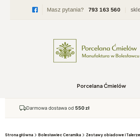
Masz pytania?
793 163 560
|
skl
Porcelana Ćmielów
Darmowa dostawa od
550 zł
Strona główna
Bolesławiec Ceramika
Zestawy obiadowe i Talerz