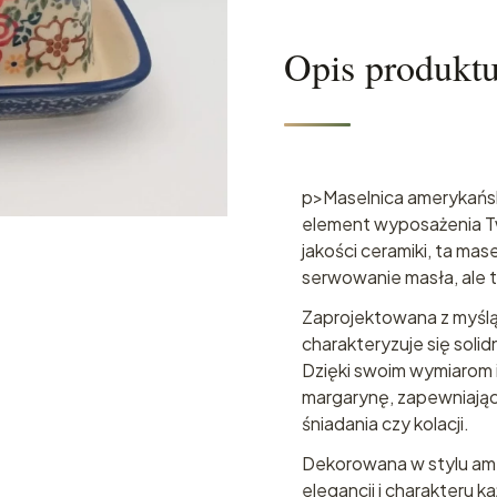
Opis produkt
p>Maselnica amerykańsk
element wyposażenia Tw
jakości ceramiki, ta mas
serwowanie masła, ale 
Zaprojektowana z myślą
charakteryzuje się solid
Dzięki swoim wymiarom i
margarynę, zapewniają
śniadania czy kolacji.
Dekorowana w stylu ame
elegancji i charakteru 