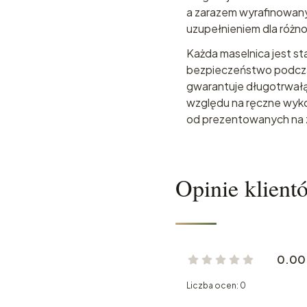
a zarazem wyrafinowany
uzupełnieniem dla różn
Każda maselnica jest s
bezpieczeństwo podczas
gwarantuje długotrwałą
względu na ręczne wyko
od prezentowanych na 
Opinie klient
0.00
Liczba ocen: 0