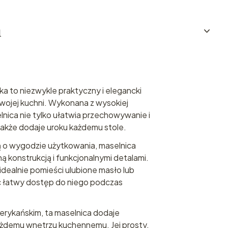
u
a to niezwykle praktyczny i elegancki
ojej kuchni. Wykonana z wysokiej
elnica nie tylko ułatwia przechowywanie i
także dodaje uroku każdemu stole.
 o wygodzie użytkowania, maselnica
ną konstrukcją i funkcjonalnymi detalami.
dealnie pomieści ulubione masło lub
c łatwy dostęp do niego podczas
rykańskim, ta maselnica dodaje
każdemu wnętrzu kuchennemu. Jej prosty,