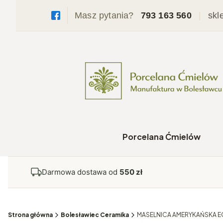
Masz pytania?
793 163 560
|
skl
Porcelana Ćmielów
Darmowa dostawa od
550 zł
Strona główna
Bolesławiec Ceramika
MASELNICA AMERYKAŃSKA 