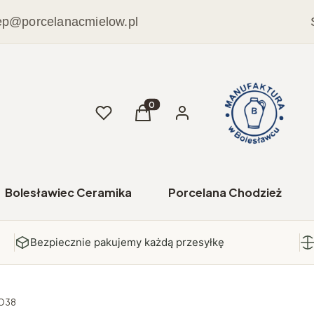
ep@porcelanacmielow.pl
Ulubione
Produkty w koszyku: 0. Zobacz sz
Koszyk
Zaloguj się
Bolesławiec Ceramika
Porcelana Chodzież
Bezpiecznie pakujemy każdą przesyłkę
EO38